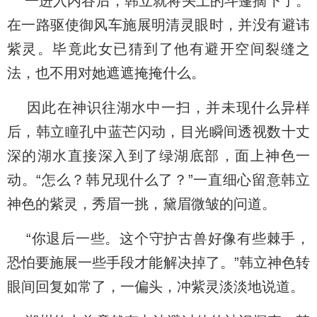
一进入内谷后，韩立就将头上的斗篷摘下了。
在一路驱使御风车施展明清灵眼时，并没有避讳
紫灵。毕竟此女已猜到了他有避开空间裂缝之
法，也不用对她遮遮掩掩什么。
因此在神识往湖水中一扫，并未现什么异样
后，韩立瞳孔中蓝芒闪动，目光瞬间透视数十丈
深的湖水直接深入到了绿湖底部，面上神色一
动。“怎么？韩兄现什么了？”一直细心留意韩立
神色的紫灵，秀眉一挑，黛眉微皱的问道。
“你退后一些。这个守护古兽好像有些棘手，
恐怕要施展一些手段才能解决掉了。”韩立神色转
眼间回复如常了，一偏头，冲紫灵淡淡地说道。