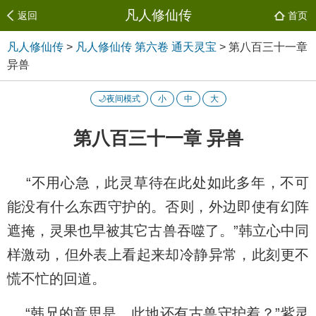
凡人修仙传
返回
首页
凡人修仙传
>
凡人修仙传 第六卷 通天灵宝
>
第八百三十一章
异兽
🌙夜间模式
小
中
大
第八百三十一章 异兽
“不用心急，此灵草待在此处如此多年，不可
能没有什么东西守护的。否则，外边即使有幻阵
遮掩，灵果也早被其它古兽吞噬了。”韩立心中同
样激动，但外表上看起来却冷静异常，此刻更不
慌不忙的回道。
“韩兄的意思是，此地还有古兽守护着？”紫灵