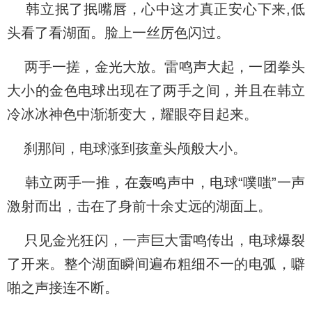
韩立抿了抿嘴唇，心中这才真正安心下来,低
头看了看湖面。脸上一丝厉色闪过。
两手一搓，金光大放。雷鸣声大起，一团拳头
大小的金色电球出现在了两手之间，并且在韩立
冷冰冰神色中渐渐变大，耀眼夺目起来。
刹那间，电球涨到孩童头颅般大小。
韩立两手一推，在轰鸣声中，电球“噗嗤”一声
激射而出，击在了身前十余丈远的湖面上。
只见金光狂闪，一声巨大雷鸣传出，电球爆裂
了开来。整个湖面瞬间遍布粗细不一的电弧，噼
啪之声接连不断。