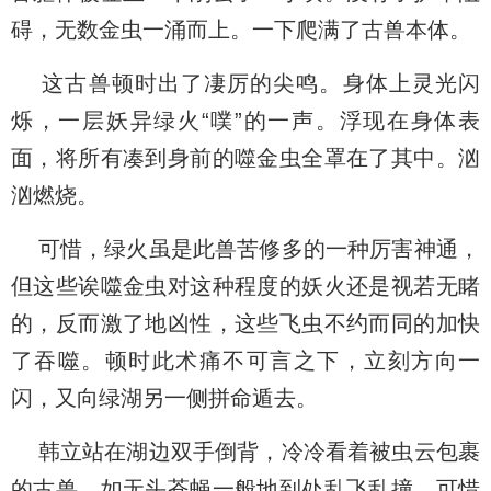
碍，无数金虫一涌而上。一下爬满了古兽本体。
这古兽顿时出了凄厉的尖鸣。身体上灵光闪
烁，一层妖异绿火“噗”的一声。浮现在身体表
面，将所有凑到身前的噬金虫全罩在了其中。汹
汹燃烧。
可惜，绿火虽是此兽苦修多的一种厉害神通，
但这些诶噬金虫对这种程度的妖火还是视若无睹
的，反而激了地凶性，这些飞虫不约而同的加快
了吞噬。顿时此术痛不可言之下，立刻方向一
闪，又向绿湖另一侧拼命遁去。
韩立站在湖边双手倒背，冷冷看着被虫云包裹
的古兽，如无头苍蝇一般地到处乱飞乱撞。可惜