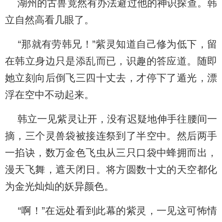
湖州的古兽竟然有办法避过他的神识探查。韩
立自然高看几眼了。
“那就有劳韩兄！”紫灵知道自己修为低下，留
在韩立身边只是添乱而已，识趣的答应道。随即
她立刻向后倒飞三四十丈去，才停下了遁光，漂
浮在空中不动起来。
韩立一见紫灵让开，没有迟疑地伸手往腰间一
摘，三个灵兽袋被接连祭到了半空中。然后两手
一掐诀，数万金色飞虫从三只口袋中蜂拥而出，
漫天飞舞，遮天闭日。将方圆数十丈的天空都化
为金光灿灿的妖异颜色。
“啊！”在远处看到此幕的紫灵，一见这可怖情