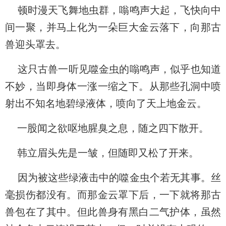
顿时漫天飞舞地虫群，嗡鸣声大起，飞快向中
间一聚，并马上化为一朵巨大金云落下，向那古
兽迎头罩去。
这只古兽一听见噬金虫的嗡鸣声，似乎也知道
不妙，当即身体一涨一缩之下。从那些孔洞中喷
射出不知名地碧绿液体，喷向了天上地金云。
一股闻之欲呕地腥臭之息，随之四下散开。
韩立眉头先是一皱，但随即又松了开来。
因为被这些绿液击中的噬金虫个若无其事。丝
毫损伤都没有。而那金云罩下后，一下就将那古
兽包在了其中。但此兽身有黑白二气护体，虽然