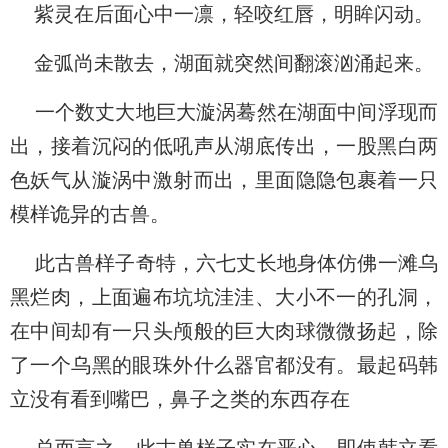
紫灵在后面心中一凛，轻咬红唇，明眸闪动。
金弧尚未散去，湖面就突然间翻滚汹涌起来。
一个数丈大地巨大漩涡蓦然在湖面中间浮现而
出，接着沉闷的低吼声从湖底传出，一股黑白两
色妖气从漩涡中激射而出，里面隐隐包裹着一只
模样诡异的古兽。
此古兽样子奇特，六七丈长地身体仿佛一滩乌
黑烂肉，上面遍布坑坑洼洼、大小不一的孔洞，
在中间却有一只头颅般的巨大肉球微微扬起，除
了一个乌黑的眼珠外什么器官都没有。最起码韩
立没有看到嘴巴，鼻子之类的东西存在