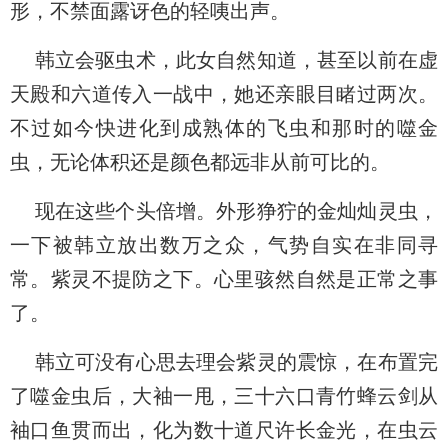
形，不禁面露讶色的轻咦出声。
韩立会驱虫术，此女自然知道，甚至以前在虚
天殿和六道传入一战中，她还亲眼目睹过两次。
不过如今快进化到成熟体的飞虫和那时的噬金
虫，无论体积还是颜色都远非从前可比的。
现在这些个头倍增。外形狰狞的金灿灿灵虫，
一下被韩立放出数万之众，气势自实在非同寻
常。紫灵不提防之下。心里骇然自然是正常之事
了。
韩立可没有心思去理会紫灵的震惊，在布置完
了噬金虫后，大袖一甩，三十六口青竹蜂云剑从
袖口鱼贯而出，化为数十道尺许长金光，在虫云