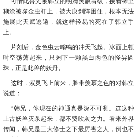
可惜此兽先被韩立的明清灵眼看破，接着稀里
糊涂被噬金虫盯上，被大庚剑阵困住，根本无法
施展此天赋逃遁，就这样轻易的死在了韩立手
上。
片刻后，金色虫云嗡鸣的冲天飞起。冰面上顿
时空荡荡起来，只剩下一颗黑白两色的怪异圆
珠，正是此兽的妖丹。
这时，紫灵飞上前来，脸带羡慕之色的对韩立
说道：
“韩兄，你现在的神通真是深不可测。连这种
上古妖兽灭杀起来，都不费吹灰之力。看来外界
传闻，韩兄是三大修士之下最厉害之人，倒也不