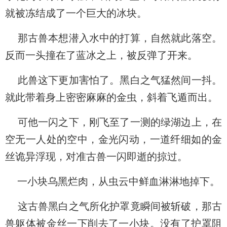
就被冻结成了一个巨大的冰块。
那古兽本想潜入水中的打算，自然就此落空。
反而一头撞在了蓝冰之上，被反弹了开来。
此兽这下更加害怕了。黑白之气猛然间一抖。
就此带着身上密密麻麻的金虫，斜着飞遁而出。
可他一闪之下，刚飞至了一测的绿湖边上，在
空无一人处的空中，金光闪动，一道纤细如的金
丝诡异浮现，对准古兽一闪即逝的掠过。
一小块乌黑烂肉，从虫云中鲜血淋淋地掉下。
这古兽黑白之气所化护罩竟瞬间被斩破，那古
兽躯体被金丝一下削去了一小块。没有了护罩阻