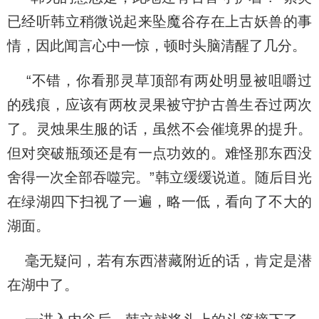
已经听韩立稍微说起来坠魔谷存在上古妖兽的事
情，因此闻言心中一惊，顿时头脑清醒了几分。
“不错，你看那灵草顶部有两处明显被咀嚼过
的残痕，应该有两枚灵果被守护古兽生吞过两次
了。灵烛果生服的话，虽然不会催境界的提升。
但对突破瓶颈还是有一点功效的。难怪那东西没
舍得一次全部吞噬完。”韩立缓缓说道。随后目光
在绿湖四下扫视了一遍，略一低，看向了不大的
湖面。
毫无疑问，若有东西潜藏附近的话，肯定是潜
在湖中了。