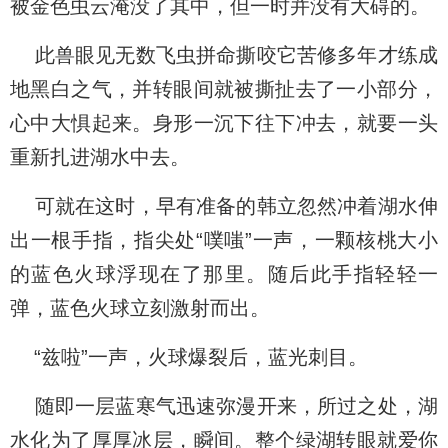
被金色虫云淹没了其中，但一时并没有大碍的。
此兽眼见无数飞虫拼命撕咬它苦修多年才练成
地黑白之气，并转眼间就被撕扯去了一小部分，
心中大惧起来。身形一沉下往下冲去，就要一头
重新扎进湖水中去。
可就在这时，早有准备的韩立忽然冲着湖水伸
出一根手指，指尖处“噗嗤”一声，一颗核桃大小
的蓝色火球浮现在了那里。随后此手指轻轻一
弹，蓝色火球立刻激射而出。
“兹啦”一声，火球爆裂后，蓝光刺目。
随即一层蓝寒气迅速弥漫开来，所过之处，湖
水化为了厚厚冰层，瞬间。整个绿湖转眼就爱你