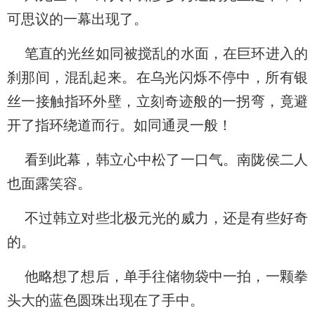
可思议的一幕出现了。
笔直的光丝如同被搅乱的水面，在巨环进入的
刹那间，混乱起来。在乌光闪烁不停中，所有银
丝一接触指环外壁，立刻奇迹般的一拐弯，竟避
开了指环绕道而行。如同通灵一般！
看到此幕，韩立心中松了一口气。南陇侯二人
也面露笑容。
不过韩立对些北极元光的威力，还是有些好奇
的。
他略想了想后，单手往储物袋中一拍，一颗拳
头大的蓝色圆珠出现在了手中。