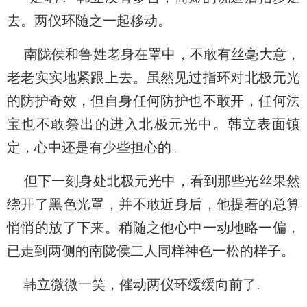
去。两仪环随之一起移动。
南陇侯和鲁姓老身在罩中，不敢有丝毫大意，
老老实实地紧跟上去。虽然见过指环对北极元光
的防护奇效，但自身任何防护也不敢开，任何法
宝也不敢祭出的进入北极元光中。韩立表面镇
定，心中还是有少些担心的。
但下一刻身处北极元光中，看到那些光丝果然
绕开了黑色光罩，并不敢近身后，他提着的总算
悄悄的放了下来。稍随之他心中一动地略一偏，
已走到两侧的南陇侯二人同样神色一松的样子。
韩立微微一笑，催动两仪环缓缓向前了.