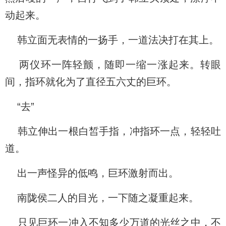
动起来。
韩立面无表情的一扬手，一道法决打在其上。
两仪环一阵轻颤，随即一缩一涨起来。转眼
间，指环就化为了直径五六丈的巨环。
“去”
韩立伸出一根白皙手指，冲指环一点，轻轻吐
道。
出一声怪异的低鸣，巨环激射而出。
南陇侯二人的目光，一下随之凝重起来。
只见巨环一冲入不知多少万道的光丝之中，不