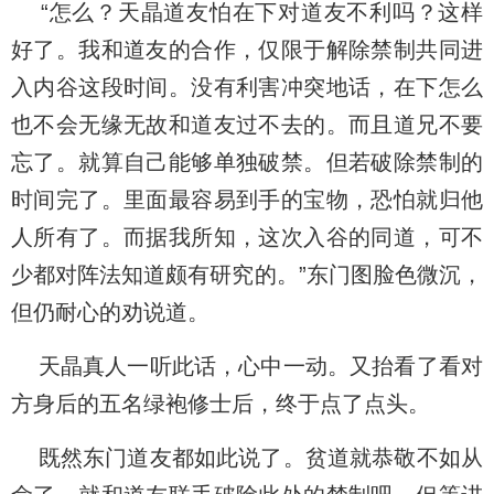
“怎么？天晶道友怕在下对道友不利吗？这样
好了。我和道友的合作，仅限于解除禁制共同进
入内谷这段时间。没有利害冲突地话，在下怎么
也不会无缘无故和道友过不去的。而且道兄不要
忘了。就算自己能够单独破禁。但若破除禁制的
时间完了。里面最容易到手的宝物，恐怕就归他
人所有了。而据我所知，这次入谷的同道，可不
少都对阵法知道颇有研究的。”东门图脸色微沉，
但仍耐心的劝说道。
天晶真人一听此话，心中一动。又抬看了看对
方身后的五名绿袍修士后，终于点了点头。
既然东门道友都如此说了。贫道就恭敬不如从