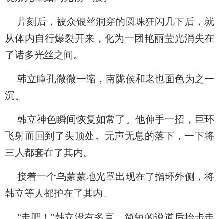
片刻后，被众银丝洞穿的圆珠狂闪几下后，就
从体内自行爆裂开来，化为一团艳丽莹光消失在
了诸多光丝之间。
韩立瞳孔微微一缩，南陇侯和老也面色为之一
沉。
韩立神色瞬间恢复如常了。他伸手一招，巨环
飞射而回到了头顶处。无声无息的落下，一下将
三人都套在了其内。
接着一个乌蒙蒙地光罩出现在了指环外侧，将
韩立等人都护在了其内。
“走吧！”韩立没有多言，简短的说道后抬步走