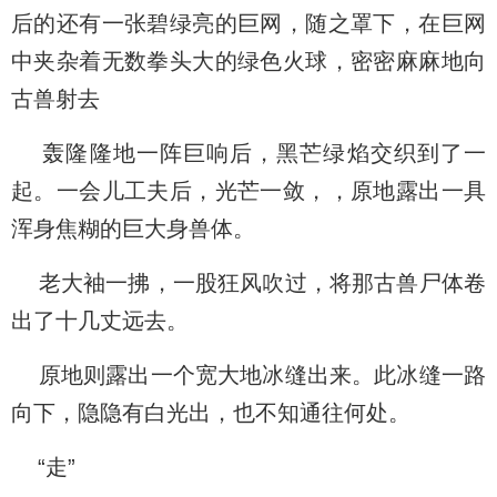
后的还有一张碧绿亮的巨网，随之罩下，在巨网
中夹杂着无数拳头大的绿色火球，密密麻麻地向
古兽射去
轰隆隆地一阵巨响后，黑芒绿焰交织到了一
起。一会儿工夫后，光芒一敛，，原地露出一具
浑身焦糊的巨大身兽体。
老大袖一拂，一股狂风吹过，将那古兽尸体卷
出了十几丈远去。
原地则露出一个宽大地冰缝出来。此冰缝一路
向下，隐隐有白光出，也不知通往何处。
“走”