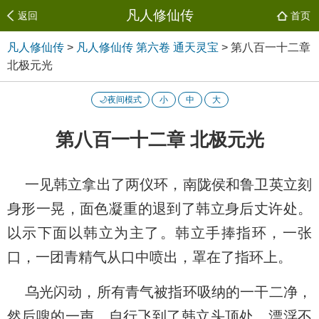
凡人修仙传
返回
首页
凡人修仙传
>
凡人修仙传 第六卷 通天灵宝
>
第八百一十二章
北极元光
🌙夜间模式
小
中
大
第八百一十二章 北极元光
一见韩立拿出了两仪环，南陇侯和鲁卫英立刻
身形一晃，面色凝重的退到了韩立身后丈许处。
以示下面以韩立为主了。韩立手捧指环，一张
口，一团青精气从口中喷出，罩在了指环上。
乌光闪动，所有青气被指环吸纳的一干二净，
然后嗖的一声，自行飞到了韩立头顶处，漂浮不