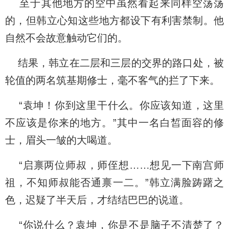
至于其他地方的空中虽然看起来同样空荡荡
的，但韩立心知这些地方都设下有利害禁制。他
自然不会故意触动它们的。
结果，韩立在二层和三层的交界的路口处，被
轮值的两名筑基期修士，毫不客气的拦了下来。
“袁坤！你到这里干什么。你应该知道，这里
不应该是你来的地方。”其中一名白皙面容的修
士，眉头一皱的大喝道。
“启禀两位师叔，师侄想……想见一下南宫师
祖，不知师叔能否通禀一二。”韩立满脸踌躇之
色，迟疑了半天后，才结结巴巴的说道。
“你说什么？袁坤，你是不是脑子不清楚了？