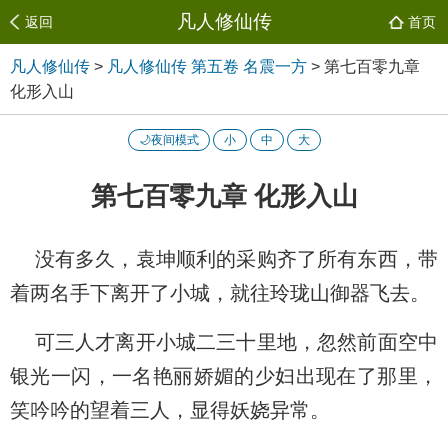
凡人修仙传
返回
首页
凡人修仙传
>
凡人修仙传 第五卷 名震一方
>
第七百零九章
化形入山
🌙夜间模式
小
中
大
第七百零九章 化形入山
没有多久，袁坤顺利的采购齐了所有东西，带
着两名手下离开了小城，就往玲珑山御器飞去。
可三人才离开小城二三十里地，忽然前面空中
银光一闪，一名艳丽娇媚的少妇出现在了那里，
笑吟吟的望着三人，显得妖娆异常。