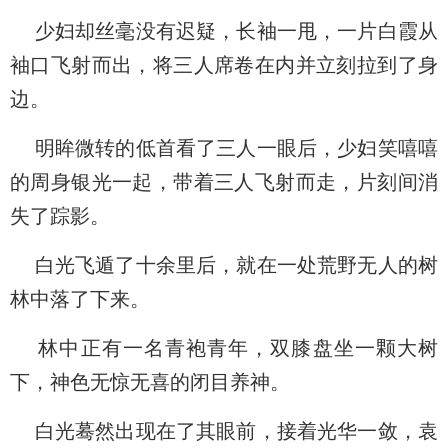
少妇却丝毫没有迟疑，长袖一甩，一片白霞从
袖口飞射而出，将三人席卷在内并立刻拉到了身
边。
明眸微转的低首看了三人一眼后，少妇笑嘻嘻
的周身银光一起，带着三人飞射而走，片刻间消
失了踪影。
白光飞遁了十余里后，就在一处荒野无人的树
林中落了下来。
林中正有一名青袍青年，双膝盘坐一颗大树
下，神色无惊无喜的闭目养神。
白光蓦然出现在了其眼前，接着光华一敛，袁