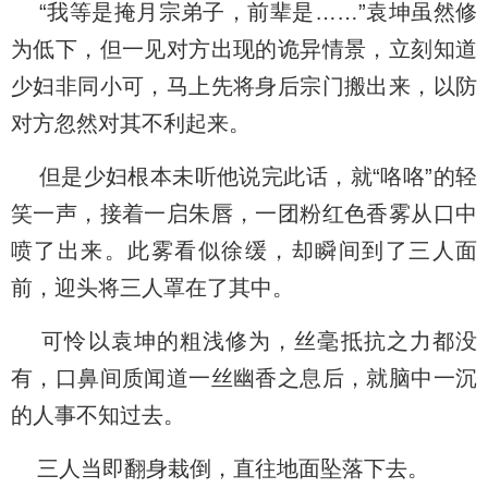
“我等是掩月宗弟子，前辈是……”袁坤虽然修
为低下，但一见对方出现的诡异情景，立刻知道
少妇非同小可，马上先将身后宗门搬出来，以防
对方忽然对其不利起来。
但是少妇根本未听他说完此话，就“咯咯”的轻
笑一声，接着一启朱唇，一团粉红色香雾从口中
喷了出来。此雾看似徐缓，却瞬间到了三人面
前，迎头将三人罩在了其中。
可怜以袁坤的粗浅修为，丝毫抵抗之力都没
有，口鼻间质闻道一丝幽香之息后，就脑中一沉
的人事不知过去。
三人当即翻身栽倒，直往地面坠落下去。