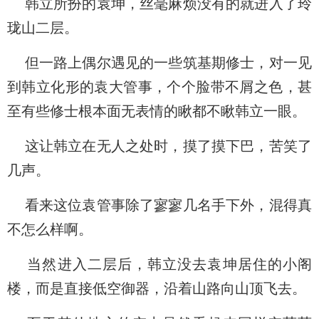
韩立所扮的袁坤，丝毫麻烦没有的就进入了玲
珑山二层。
但一路上偶尔遇见的一些筑基期修士，对一见
到韩立化形的袁大管事，个个脸带不屑之色，甚
至有些修士根本面无表情的瞅都不瞅韩立一眼。
这让韩立在无人之处时，摸了摸下巴，苦笑了
几声。
看来这位袁管事除了寥寥几名手下外，混得真
不怎么样啊。
当然进入二层后，韩立没去袁坤居住的小阁
楼，而是直接低空御器，沿着山路向山顶飞去。