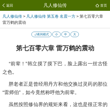
凡人修仙传
返回
首页
凡人修仙传
>
凡人修仙传 第五卷 名震一方
>
第七百零六章
雷万鹤的震动
🌙夜间模式
小
中
大
第七百零六章 雷万鹤的震动
“前辈！”韩立摸了摸下巴，脸上露出一丝古怪
之色。
胖老者正是曾经用丹方和他交换过灵药的那位
“雷师伯”，如今竟然称呼他为前辈。
虽然按照修仙界的规矩来看，这也是很正常的