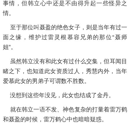
事情，但韩立心中还是不由得升起一些怪异之
情。
至于那位叫聂盈的绝色女子，则是当年有过一
面之缘，维护过雷灵根慕容兄弟的那位“聂师
姐”。
虽然韩立没有和此女有过什么交集，但耳闻目
睹之下，也知道此女资质过人，秀慧内外，当年
爱慕此女的男弟子可谓数不胜数。
没想到这些年没见，此女也结成了金丹。
就在韩立一语不发、神色复杂的打量着雷万鹤
和聂盈的时候，雷万鹤心中也暗暗疑惑。