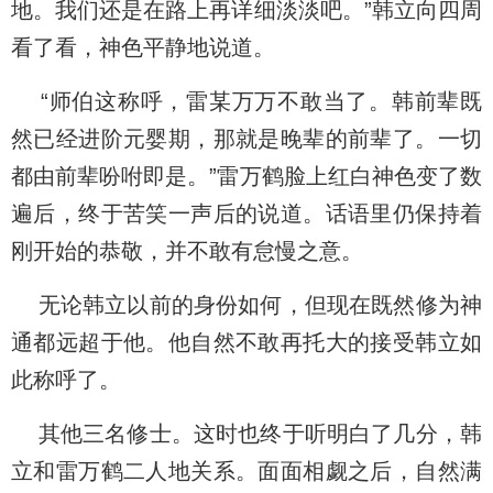
地。我们还是在路上再详细淡淡吧。”韩立向四周
看了看，神色平静地说道。
“师伯这称呼，雷某万万不敢当了。韩前辈既
然已经进阶元婴期，那就是晚辈的前辈了。一切
都由前辈吩咐即是。”雷万鹤脸上红白神色变了数
遍后，终于苦笑一声后的说道。话语里仍保持着
刚开始的恭敬，并不敢有怠慢之意。
无论韩立以前的身份如何，但现在既然修为神
通都远超于他。他自然不敢再托大的接受韩立如
此称呼了。
其他三名修士。这时也终于听明白了几分，韩
立和雷万鹤二人地关系。面面相觑之后，自然满