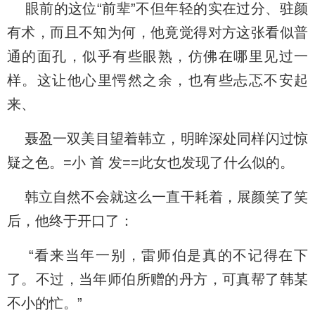
眼前的这位“前辈”不但年轻的实在过分、驻颜
有术，而且不知为何，他竟觉得对方这张看似普
通的面孔，似乎有些眼熟，仿佛在哪里见过一
样。这让他心里愕然之余，也有些忐忑不安起
来、
聂盈一双美目望着韩立，明眸深处同样闪过惊
疑之色。=小 首 发==此女也发现了什么似的。
韩立自然不会就这么一直干耗着，展颜笑了笑
后，他终于开口了：
“看来当年一别，雷师伯是真的不记得在下
了。不过，当年师伯所赠的丹方，可真帮了韩某
不小的忙。”