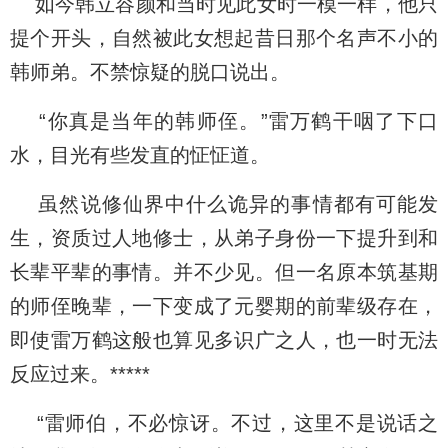
如今韩立容颜和当时见此女时一模一样，他只
提个开头，自然被此女想起昔日那个名声不小的
韩师弟。不禁惊疑的脱口说出。
“你真是当年的韩师侄。”雷万鹤干咽了下口
水，目光有些发直的怔怔道。
虽然说修仙界中什么诡异的事情都有可能发
生，资质过人地修士，从弟子身份一下提升到和
长辈平辈的事情。并不少见。但一名原本筑基期
的师侄晚辈，一下变成了元婴期的前辈级存在，
即使雷万鹤这般也算见多识广之人，也一时无法
反应过来。*****
“雷师伯，不必惊讶。不过，这里不是说话之