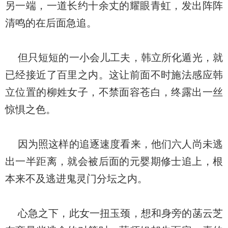
另一端，一道长约十余丈的耀眼青虹，发出阵阵
清鸣的在后面急追。
但只短短的一小会儿工夫，韩立所化遁光，就
已经接近了百里之内。这让前面不时施法感应韩
立位置的柳姓女子，不禁面容苍白，终露出一丝
惊惧之色。
因为照这样的追逐速度看来，他们六人尚未逃
出一半距离，就会被后面的元婴期修士追上，根
本来不及逃进鬼灵门分坛之内。
心急之下，此女一扭玉颈，想和身旁的菡云芝