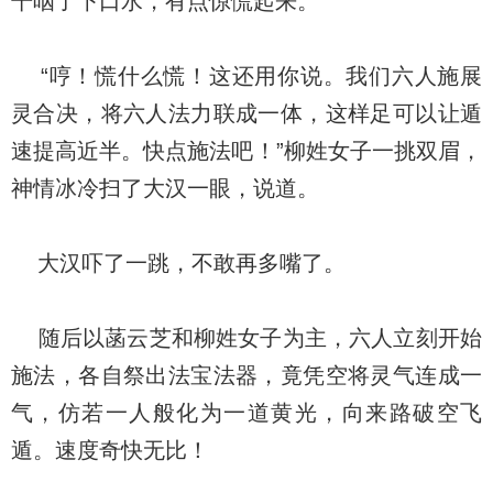
干咽了下口水，有点惊慌起来。
“哼！慌什么慌！这还用你说。我们六人施展
灵合决，将六人法力联成一体，这样足可以让遁
速提高近半。快点施法吧！”柳姓女子一挑双眉，
神情冰冷扫了大汉一眼，说道。
大汉吓了一跳，不敢再多嘴了。
随后以菡云芝和柳姓女子为主，六人立刻开始
施法，各自祭出法宝法器，竟凭空将灵气连成一
气，仿若一人般化为一道黄光，向来路破空飞
遁。速度奇快无比！