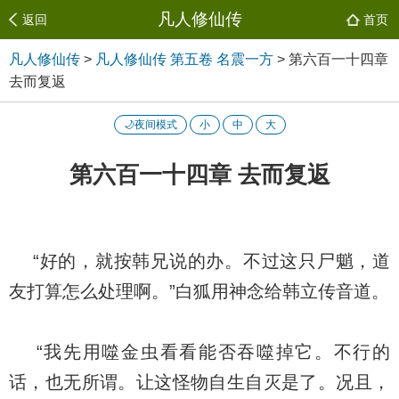
凡人修仙传
返回
首页
凡人修仙传
>
凡人修仙传 第五卷 名震一方
>
第六百一十四章
去而复返
🌙夜间模式
小
中
大
第六百一十四章 去而复返
“好的，就按韩兄说的办。不过这只尸魈，道
友打算怎么处理啊。”白狐用神念给韩立传音道。
“我先用噬金虫看看能否吞噬掉它。不行的
话，也无所谓。让这怪物自生自灭是了。况且，