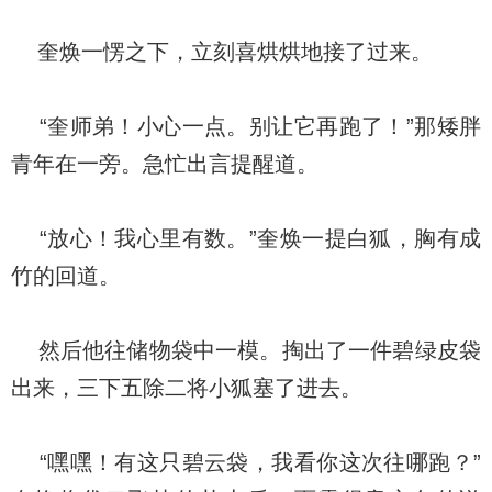
奎焕一愣之下，立刻喜烘烘地接了过来。
“奎师弟！小心一点。别让它再跑了！”那矮胖
青年在一旁。急忙出言提醒道。
“放心！我心里有数。”奎焕一提白狐，胸有成
竹的回道。
然后他往储物袋中一模。掏出了一件碧绿皮袋
出来，三下五除二将小狐塞了进去。
“嘿嘿！有这只碧云袋，我看你这次往哪跑？”