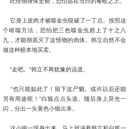
此怪物身体坚韧，恐怕远在当日的毒蛟之上。
它身上皮肉才被噬金虫咬破了一丁点。按照这
个啃噬方法，恐怕把三色噬金虫赔上了十之八
九，才能彻底灭了这怪物的肉体。韩立自然不会
做这种赔本地买卖。
“走吧。”韩立不再犹豫的说道。
“也只能如此了！留下这尸魈。或许以后还能
另有用途呢！”白狐点点头道。随后身上异光一
闪，分出一头黄色小狼出来。
这小狼一现身出来，马上就冲着韩立和白狐一