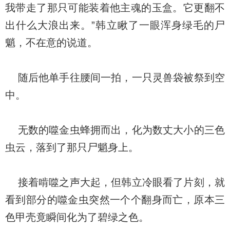
我带走了那只可能装着他主魂的玉盒。它更翻不
出什么大浪出来。”韩立瞅了一眼浑身绿毛的尸
魈，不在意的说道。
随后他单手往腰间一拍，一只灵兽袋被祭到空
中。
无数的噬金虫蜂拥而出，化为数丈大小的三色
虫云，落到了那只尸魈身上。
接着啃噬之声大起，但韩立冷眼看了片刻，就
看到部分的噬金虫突然一个个翻身而亡，原本三
色甲壳竟瞬间化为了碧绿之色。