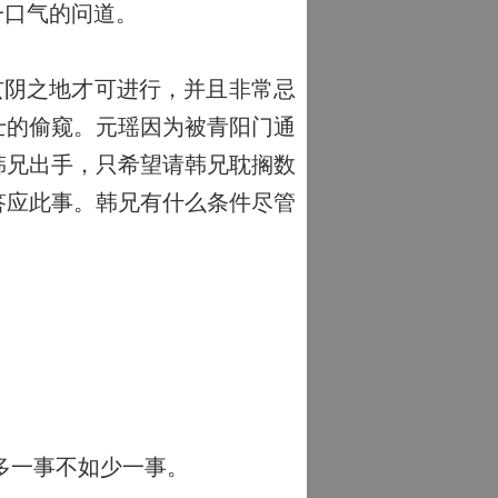
一口气的问道。
玄阴之地才可进行，并且非常忌
士的偷窥。元瑶因为被青阳门通
韩兄出手，只希望请韩兄耽搁数
答应此事。韩兄有什么条件尽管
多一事不如少一事。