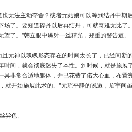
也无法主动夺舍？或者元姑娘可以等到结丹中期
下场了。要知道碎丹以后再结丹，可就奇难无比了
无望了。”韩立眼中爆射一丝精光，郑重的警告道。
且元神以魂魄形态存在的时间太长了，已经间断
年时间，就会彻底迷失了本性。到时候，就是施展
一具非常合适地躯体，并已花费了偌大心血，布置
，就开始施展此术的。”元瑶平静的说道，眉宇间
丝异色。