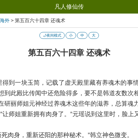
凡人修仙传
起海外
>
第五百六十四章 还魂术
🌙夜间模式
小
中
大
第五百六十四章 还魂术
得到一块玉简，记载了虚天殿里藏有养魂木的事
想到此殿比传闻中还危险得多，要不是韩道友数次
在研丽师姐元神经过养魂木这些年的滋养，总算魂
术”让师姐重新拥有肉身了。”元瑶说到这里时，脸上
死肉身，重新还阳的那种秘术。”韩立神色微变。