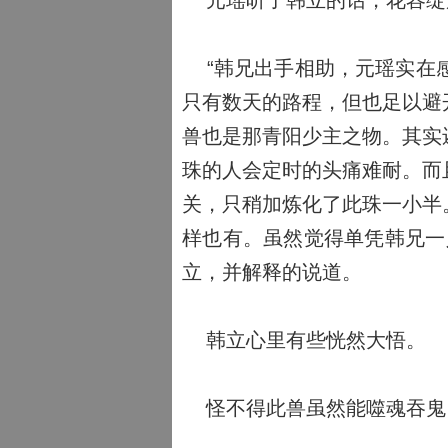
元瑶听了韩立的话，花容绽
“韩兄出手相助，元瑶实在感
只有数天的路程，但也足以避
兽也是那青阳少主之物。其实
珠的人会定时的头痛难耐。而
关，只稍加炼化了此珠一小半
样也有。虽然觉得单凭韩兄一
立，并解释的说道。
韩立心里有些恍然大悟。
怪不得此兽虽然能噬魂吞鬼