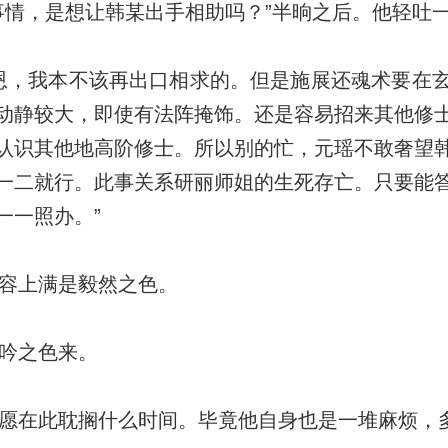
情，是想让韩某出手相助吗？”半晌之后。他轻吐
，我本不该再出口相求的。但是施展还魂术要在
动静较大，即使有法阵掩饰。还是容易招来其他修
认识其他地高阶修士。所以别的忙，元瑶不敢奢望
一二就行。此事关系研丽师姐的生死存亡。只要能
一一照办。”
容上满是毅然之色。
吟之色来。
愿在此耽搁什么时间。毕竟他自身也是一堆麻烦，