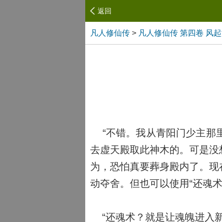
返回
凡人修仙传
>
凡人修仙传 第四卷 风
“不错。我从青阳门少主那里
去虚天殿取此神木的。可是没
为，恐怕真要葬身殿内了。现
动夺舍。但也可以使用“还魂
“还魂术？就是让魂魄进入新