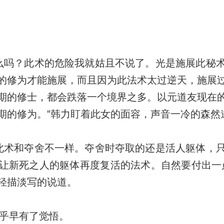
吗？此术的危险我就姑且不说了。光是施展此秘
的修为才能施展，而且因为此法术太过逆天，施展
期的修士，都会跌落一个境界之多。以元道友现在
期的修为。”韩力盯着此女的面容，声音一冷的森然
术和夺舍不一样。夺舍时夺取的还是活人躯体，
让新死之人的躯体再度复活的法术。自然要付出一
轻描淡写的说道。
乎早有了觉悟。