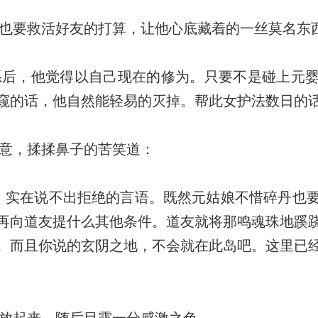
也要救活好友的打算，让他心底藏着的一丝莫名东
后，他觉得以自己现在的修为。只要不是碰上元婴
窥的话，他自然能轻易的灭掉。帮此女护法数日的
意，揉揉鼻子的苦笑道：
实在说不出拒绝的言语。既然元姑娘不惜碎丹也
再向道友提什么其他条件。道友就将那鸣魂珠地蹊
。而且你说的玄阴之地，不会就在此岛吧。这里已