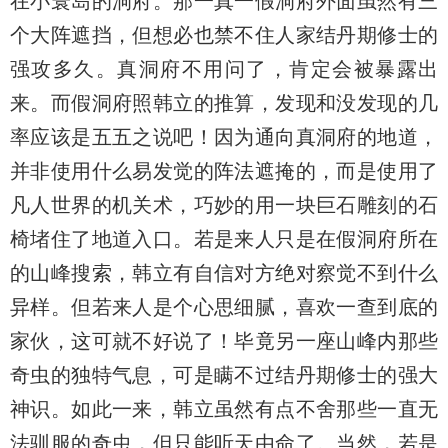
在小寰岛的洞府。那一真一假洞府外面虽然有三
个大阵遮挡，但想必也禁不住人家结丹期修士的
强攻多久。真洞府不用问了，肯定会被暴露出
来。而假洞府照韩立的推算，发现和没发现的几
率应该是五五之说吧！因为通向真洞府的地道，
并非使用什么易发觉的阵法遮掩的，而是使用了
凡人世界的机关术，巧妙的用一块巨石雕刻的石
椅堵住了地道入口。若是来人只是在假洞府所在
的山峰搜索，韩立有自信对方绝对察觉不到什么
异样。但若来人是个心思细腻，喜欢一查到底的
家伙，这可就不好说了！毕竟另一座山峰内那些
奇虫的独特气息，可是瞒不过结丹期修士的强大
神识。如此一来，韩立虽然有点不舍那些一直无
法驯服的奇虫，但只能听天由命了。当然，若是