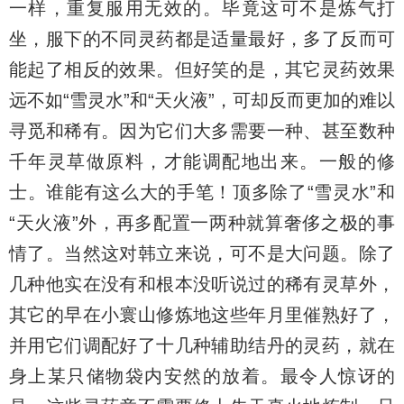
一样，重复服用无效的。毕竟这可不是炼气打
坐，服下的不同灵药都是适量最好，多了反而可
能起了相反的效果。但好笑的是，其它灵药效果
远不如“雪灵水”和“天火液”，可却反而更加的难以
寻觅和稀有。因为它们大多需要一种、甚至数种
千年灵草做原料，才能调配地出来。一般的修
士。谁能有这么大的手笔！顶多除了“雪灵水”和
“天火液”外，再多配置一两种就算奢侈之极的事
情了。当然这对韩立来说，可不是大问题。除了
几种他实在没有和根本没听说过的稀有灵草外，
其它的早在小寰山修炼地这些年月里催熟好了，
并用它们调配好了十几种辅助结丹的灵药，就在
身上某只储物袋内安然的放着。最令人惊讶的