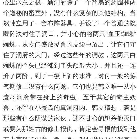
心里满意之极。新洞府除了一个简易的药园和两
个隐秘的密室外，没有什么复杂的其他结构。当
然韩立用了一套布阵器具，并设了一个普通的隐
匿阵法封住了洞口，并小心的将两只“血玉蜘蛛”
蜘蛛，从专门盛放灵兽的皮袋中放出，让它们守
住了洞府的大门。经过这些年的调教，这两只白
蜘蛛的个头已经涨到了头颅般大小，并且还一连
升了两阶，到了一级上阶的水准，对付一般的炼
气期修士没有什么问题。它们也是韩立唯一从小
寰岛洞府带在身上的奇虫。至于其它的奇虫妖
兽，还留在小寰岛的真洞府内。韩立猜想，若是
那些有什么阴谋的家伙，还不甘心的想杀他灭口
或要为那姓古的修士报仇，肯定会寻根的找到他