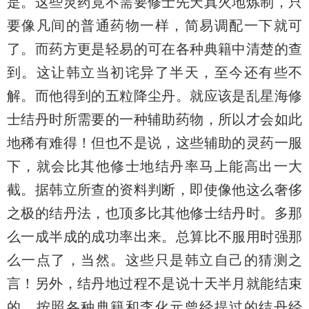
是。这些灵药竟不需要修士先天真火地炼制，只
要像凡间的普通药物一样，简易调配一下就可
了。而药方更是轻易的可在各种典籍中清楚的查
到。这让韩立当初诧异了半天，至今还有些不
解。而他得到的五粒降尘丹。就应该是乱星海修
士结丹时所需要的一种辅助药物，所以才会如此
地稀有难得！但也不是说，这些辅助的灵药一服
下，就会比其他修士地结丹率马上能高出一大
截。据韩立所查的资料判断，即使像他这么奢侈
之极的结丹法，也顶多比其他修士结丹时。多那
么一成半成的成功率出来。总算比不服用时强那
么一点了，当然。这些只是韩立自己的猜测之
言！另外，结丹地过程不是说十天半月就能结束
的。按照各种典籍和李化元曾经提过的结丹经