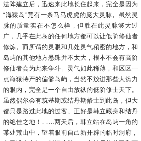
法阵建立后，迅速来此地长住起来，完全是因为
“海猿岛”竟有一条马马虎虎的庞大灵脉。虽然灵
脉的质量实在不怎么样，但胜在此灵脉够大过
广，几乎在此岛的任何地方都可以让低阶修仙者
修炼。而所谓的灵眼和几处灵气稍密的地方，和
岛屿的其他地方悬殊并不太大，根本不会有高阶
修仙者会为此来争斗。灵气如此稀薄，和区区一
点海猿特产的偏僻岛屿，当然不放进那些大势力
的眼内，完全是一个自由放纵的低阶修士天下。
虽然偶尔会有筑基期或结丹期修士到此岛，但大
都只是路过此地的过客。正好是韩立藏身和结丹
的绝佳之地！……两天后，韩立站在岛屿一角的
某处荒山中，望着眼前自己新开辟的临时洞府，