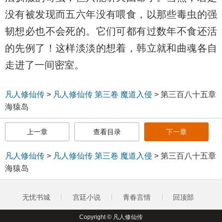
没有被发现而五六年没有喂食，以那些毒虫的强
韧想必也不会死的。它们可都有过数年不食还活
的先例了！这样淡淡的想着，韩立就和曲魂各自
走进了一间密室。
凡人修仙传
>
凡人修仙传 第三卷 魔道入侵
>
第三百八十五章
海猿岛
上一章
查看目录
下一章
凡人修仙传
>
凡人修仙传 第三卷 魔道入侵
>
第三百八十五章
海猿岛
无忧书城
宫廷小说
青春言情
回顶部
Copyright © 凡人修仙传