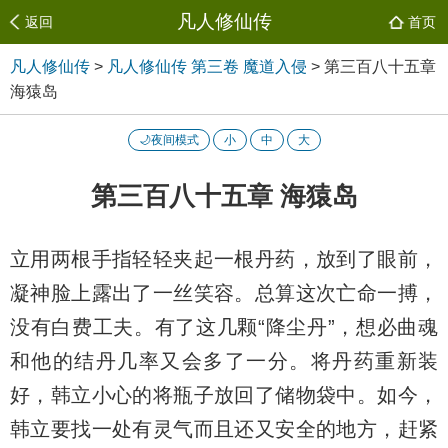
凡人修仙传
返回
首页
凡人修仙传
>
凡人修仙传 第三卷 魔道入侵
>
第三百八十五章
海猿岛
🌙夜间模式
小
中
大
第三百八十五章 海猿岛
立用两根手指轻轻夹起一根丹药，放到了眼前，
凝神脸上露出了一丝笑容。总算这次亡命一搏，
没有白费工夫。有了这几颗“降尘丹”，想必曲魂
和他的结丹几率又会多了一分。将丹药重新装
好，韩立小心的将瓶子放回了储物袋中。如今，
韩立要找一处有灵气而且还又安全的地方，赶紧