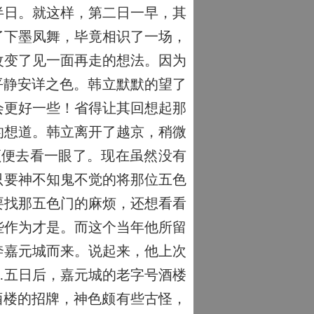
半日。就这样，第二日一早，其
了下墨凤舞，毕竟相识了一场，
改变了见一面再走的想法。因为
平静安详之色。韩立默默的望了
会更好一些！省得让其回想起那
的想道。韩立离开了越京，稍微
顺便去看一眼了。现在虽然没有
只要神不知鬼不觉的将那位五色
要找那五色门的麻烦，还想看看
些作为才是。而这个当年他所留
奔嘉元城而来。说起来，他上次
…五日后，嘉元城的老字号酒楼
酒楼的招牌，神色颇有些古怪，