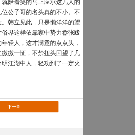
，就陪着笑的马上应承这几人的
几位公子哥的名头真的不小。不
意。韩立见此，只是懒洋洋的望
世俗界这样依靠家中势力嚣张跋
的年轻人，这才满意的点点头，
立微微一怔，不禁扭头回望了几
分明江湖中人，轻功到了一定火
下一章