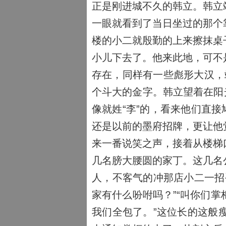
正是刚进城不久的韩立。韩立
一眼就看到了当日坐过的那个
楼的小二就殷勤的上来擦抹桌
小儿下去了。他来此地，可不
存在，同样有一些彪形大汉，
个斗大的金字。韩立望着在阳
像就姓“李”的，看来他们直
还是以前的墨府招牌，更让他
来一番说笑之声，接着从楼梯
几名膀大腰圆的家丁。这几名
人，不客气的冲那店小二一招
家有什么吩咐吗？”“叫你们
我们全包了。”这位长的这般