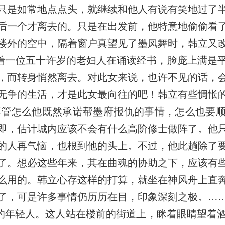
只是如常地点点头，就继续和他人有说有笑地过了
后一个才离去的。只是在出发前，他特意地偷偷看
楼外的空中，隔着窗户真望见了墨凤舞时，韩立又
陪着一位五十许岁的老妇人在诵读经书，脸庞上满是
，而转身悄然离去。对此女来说，也许不见的话，
无争的生活，才是此女最向往的吧！韩立有些惆怅
，不管怎么他既然承诺帮墨府报仇的事情，怎么也要
即，估计城内应该不会有什么高阶修士做阵了。他
的人再气恼，也根到他的头上。不过，他此趟除了
了。想必这些年来，其在曲魂的协助之下，应该有
么用的。韩立心存这样的打算，就坐在神风舟上直
了，可是许多事情仍历历在目，印象深刻之极。…
衫的年轻人。这人站在楼前的街道上，眯着眼睛望着