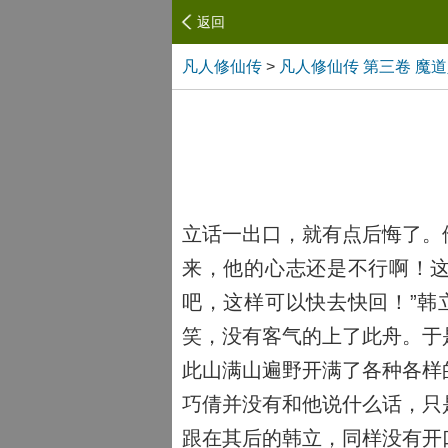
返回
凡人修仙传
>
凡人修仙传 第三卷 魔
立话一出口，就有点后悔了。
来，他的心志还是不行啊！这
吧，这样可以快去快回！”韩
笑，没有客气的上了此舟。于
此山满山遍野开满了各种各样
巧倩并没有和他说什么话，只
跟在其后的韩立，同样没有开