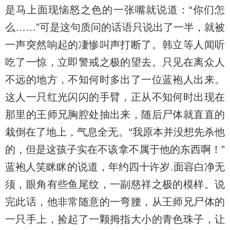
是马上面现恼怒之色的一张嘴就说道：“你们怎
么……”可是这句质问的话语只说出了一半，就被
一声突然响起的凄惨叫声打断了。韩立等人闻听
吃了一惊，立即警戒之极的望去。只见在离众人
不远的地方，不知何时多出了一位蓝袍人出来。
这人一只红光闪闪的手臂，正从不知何时出现在
那里的王师兄胸腔处抽出来，随后尸体就直直的
栽倒在了地上，气息全无。“我原本并没想先杀他
的，但是这孩子实在不该拿不属于他的东西啊！”
蓝袍人笑眯眯的说道，年约四十许岁.面容白净无
须，眼角有些鱼尾纹，一副慈祥之极的模样。说
完此话，他非常随意的一弯腰，从王师兄尸体的
一只手上，捡起了一颗拇指大小的青色珠子，让