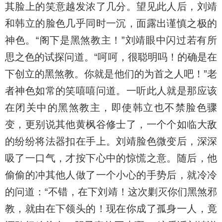
其脸上的笑意越发浓了几分。望见此人后，刘靖
和韩立的脸色几乎同时一沉，面露出谨慎之极的
神色。“阁下是黑煞教主！”刘靖眼中闪过若有所
思之色的试探问道。“呵呵，很聪明吗！的确是在
下创立的黑煞教。你就是他们的为首之人吧！”老
者神色如常的笑嘻嘻问道。一听此人就是那应该
在闭关中的黑煞教主，即使韩立也不禁脸色骤
变，更别说其他黄枫谷修士了，一个个如临大敌
的纷纷将法器扣在手上。刘靖脸色微变后，深深
吸了一口气，才按下心中的惊慌之意。随后，他
偷偷的冲其他人做了一个小心的手势后，就冷冷
的问道：“不错，在下刘靖！这次剿灭你们黑煞邪
教，就由在下领头的！现在你成了孤身一人，竟