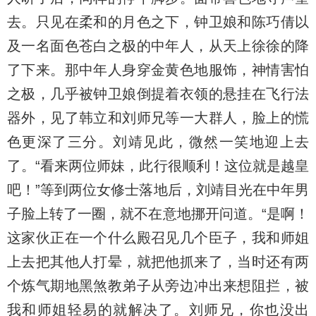
去。只见在柔和的月色之下，钟卫娘和陈巧倩以
及一名面色苍白之极的中年人，从天上徐徐的降
了下来。那中年人身穿金黄色地服饰，神情害怕
之极，几乎被钟卫娘倒提着衣领的悬挂在飞行法
器外，见了韩立和刘师兄等一大群人，脸上的慌
色更深了三分。刘靖见此，微然一笑地迎上去
了。“看来两位师妹，此行很顺利！这位就是越皇
吧！”等到两位女修士落地后，刘靖目光在中年男
子脸上转了一圈，就不在意地挪开问道。“是啊！
这家伙正在一个什么殿召见几个臣子，我和师姐
上去把其他人打晕，就把他抓来了，当时还有两
个炼气期地黑煞教弟子从旁边冲出来想阻拦，被
我和师姐轻易的就解决了。刘师兄，你也没出