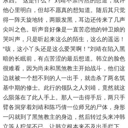
东西。“这是什么？”刘靖不禁愕然的想道，或许
他心里明白，但却不愿真的想知道。随后其只觉
得一阵天旋地转，两眼发黑，耳边还传来了几声
尖叫之色。听声音好像是一直苦恋他的钟卫娘的
哭叫声，只是听起来这么的陌生，这么的遥远！
“咳，这小丫头还是这么爱哭啊！”刘靖在陷入黑
暗的长眠前，有点苦涩的最后想道。韩立的脸色
很难看，因为尚未和黑煞教主开始战斗，他们这
边就被一个想不到的人一出手，就击杀了两名筑
基中期的修士。此行的领队之人刘靖，竟然就这
么陨落在了此人手上。那人一击得手后，两只手
臂各洞穿着刘靖和陈巧倩一位师兄的尸体，身形
一闪就到了黑煞教主的身边，然后转过头来冲韩
立等人狞笑不已。让韩立根本来不及出手拦下。