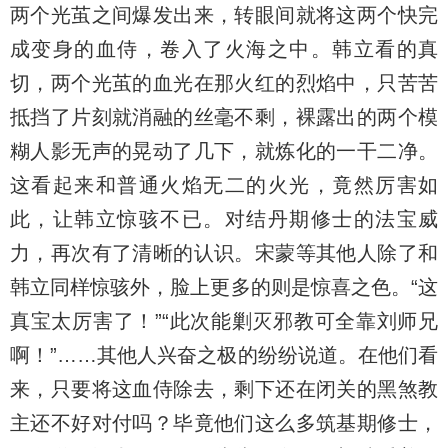
两个光茧之间爆发出来，转眼间就将这两个快完
成变身的血侍，卷入了火海之中。韩立看的真
切，两个光茧的血光在那火红的烈焰中，只苦苦
抵挡了片刻就消融的丝毫不剩，裸露出的两个模
糊人影无声的晃动了几下，就炼化的一干二净。
这看起来和普通火焰无二的火光，竟然厉害如
此，让韩立惊骇不已。对结丹期修士的法宝威
力，再次有了清晰的认识。宋蒙等其他人除了和
韩立同样惊骇外，脸上更多的则是惊喜之色。“这
真宝太厉害了！”“此次能剿灭邪教可全靠刘师兄
啊！”……其他人兴奋之极的纷纷说道。在他们看
来，只要将这血侍除去，剩下还在闭关的黑煞教
主还不好对付吗？毕竟他们这么多筑基期修士，