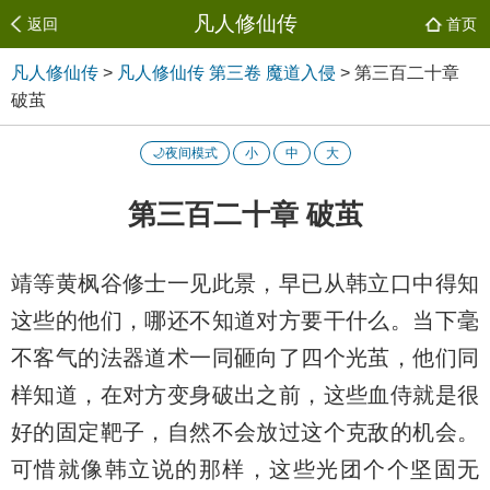
凡人修仙传
返回
首页
凡人修仙传
>
凡人修仙传 第三卷 魔道入侵
>
第三百二十章
破茧
🌙夜间模式
小
中
大
第三百二十章 破茧
靖等黄枫谷修士一见此景，早已从韩立口中得知
这些的他们，哪还不知道对方要干什么。当下毫
不客气的法器道术一同砸向了四个光茧，他们同
样知道，在对方变身破出之前，这些血侍就是很
好的固定靶子，自然不会放过这个克敌的机会。
可惜就像韩立说的那样，这些光团个个坚固无