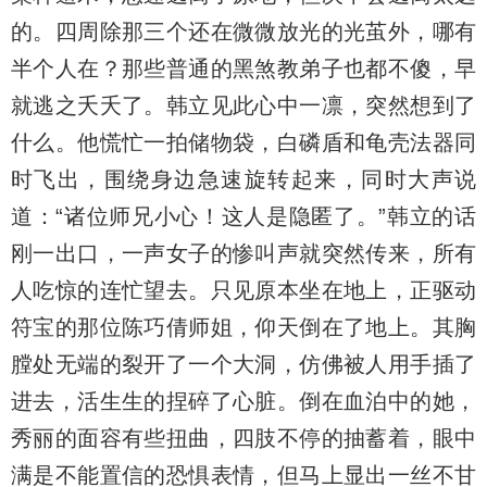
的。四周除那三个还在微微放光的光茧外，哪有
半个人在？那些普通的黑煞教弟子也都不傻，早
就逃之夭夭了。韩立见此心中一凛，突然想到了
什么。他慌忙一拍储物袋，白磷盾和龟壳法器同
时飞出，围绕身边急速旋转起来，同时大声说
道：“诸位师兄小心！这人是隐匿了。”韩立的话
刚一出口，一声女子的惨叫声就突然传来，所有
人吃惊的连忙望去。只见原本坐在地上，正驱动
符宝的那位陈巧倩师姐，仰天倒在了地上。其胸
膛处无端的裂开了一个大洞，仿佛被人用手插了
进去，活生生的捏碎了心脏。倒在血泊中的她，
秀丽的面容有些扭曲，四肢不停的抽蓄着，眼中
满是不能置信的恐惧表情，但马上显出一丝不甘