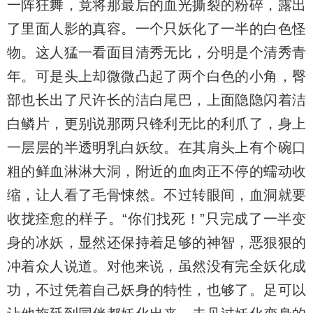
一阵狂舞，竟将那最后的血光撕裂的粉碎，露出
了里面人影的真容。一个只妖化了一半的白色怪
物。这人猛一看面目清秀无比，分明是个清秀青
年。可是头上却微微凸起了两个白色的小角，臀
部也长出了尺许长的洁白尾巴，上面隐隐闪着洁
白鳞片，更别说那两只锋利无比的利爪了，身上
一层层的半透明乳白妖纹。在其肩头上有个碗口
粗的鲜血淋淋大洞，附近的血肉正不停的蠕动收
缩，让人看了毛骨悚然。不过转眼间，血洞就要
收拢痊愈的样子。“你们找死！”只完成了一半变
身的冰妖，显然还保持着足够的神智，恶狠狠的
冲着众人说道。对他来说，虽然没有完全妖化成
功，不过凭着自己妖身的特性，也够了。足可以