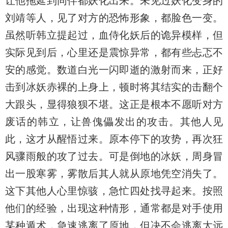
让他拖延到同伴都妖化出来。未见过妖化变身的
刘靖等人，见了对方的恐怖形象，都脸色一变。
虽然听韩立提起过，血侍化妖后的诡异模样，但
实际见到后，心里还是震惊异常，都有些忐忑不
安的感觉。数道白光一闪即逝的激射而来，正好
击到冰妖赤裸的上身上，顿时将其结实的击翻个
大跟头，显得狼狈不堪。这正是根本不愿听对方
废话的韩立，让兽傀儡发出的攻击。其他人见
此，这才从醒悟过来。原本停下的攻势，再次狂
风骤雨般的攻了过去。可是倒地的冰妖，周身冒
出一股寒雾，雾散后其人就从原地凭空消失了。
这下其他人心里惊骇，急忙四处找寻起来。按照
他们的经验，出现这种情形，通常都是对手使用
某种遁术，急速逃离了原地，但决不会逃离太远