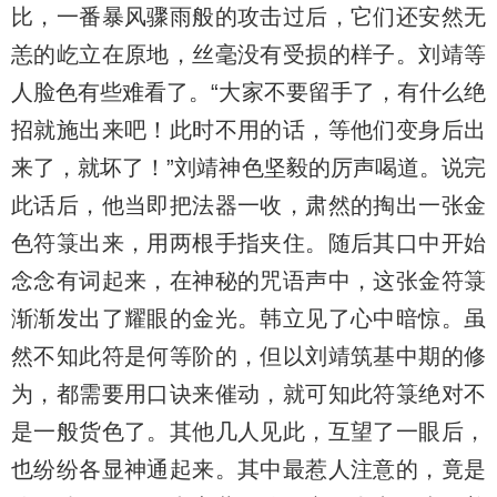
比，一番暴风骤雨般的攻击过后，它们还安然无
恙的屹立在原地，丝毫没有受损的样子。刘靖等
人脸色有些难看了。“大家不要留手了，有什么绝
招就施出来吧！此时不用的话，等他们变身后出
来了，就坏了！”刘靖神色坚毅的厉声喝道。说完
此话后，他当即把法器一收，肃然的掏出一张金
色符箓出来，用两根手指夹住。随后其口中开始
念念有词起来，在神秘的咒语声中，这张金符箓
渐渐发出了耀眼的金光。韩立见了心中暗惊。虽
然不知此符是何等阶的，但以刘靖筑基中期的修
为，都需要用口诀来催动，就可知此符箓绝对不
是一般货色了。其他几人见此，互望了一眼后，
也纷纷各显神通起来。其中最惹人注意的，竟是