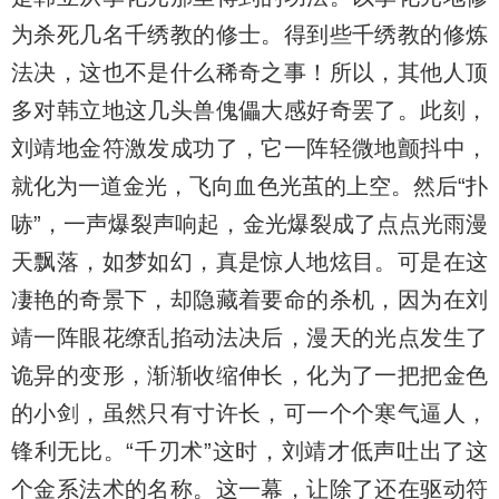
为杀死几名千绣教的修士。得到些千绣教的修炼
法决，这也不是什么稀奇之事！所以，其他人顶
多对韩立地这几头兽傀儡大感好奇罢了。此刻，
刘靖地金符激发成功了，它一阵轻微地颤抖中，
就化为一道金光，飞向血色光茧的上空。然后“扑
哧”，一声爆裂声响起，金光爆裂成了点点光雨漫
天飘落，如梦如幻，真是惊人地炫目。可是在这
凄艳的奇景下，却隐藏着要命的杀机，因为在刘
靖一阵眼花缭乱掐动法决后，漫天的光点发生了
诡异的变形，渐渐收缩伸长，化为了一把把金色
的小剑，虽然只有寸许长，可一个个寒气逼人，
锋利无比。“千刃术”这时，刘靖才低声吐出了这
个金系法术的名称。这一幕，让除了还在驱动符