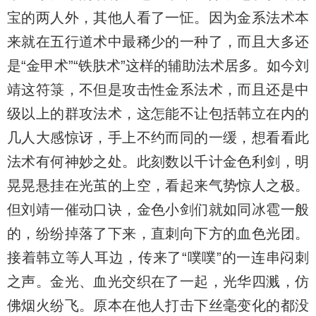
宝的两人外，其他人看了一怔。因为金系法术本
来就在五行道术中最稀少的一种了，而且大多还
是“金甲术”“铁肤术”这样的辅助法术居多。如今刘
靖这符箓，不但是攻击性金系法术，而且还是中
级以上的群攻法术，这怎能不让包括韩立在内的
几人大感惊讶，手上不约而同的一缓，想看看此
法术有何神妙之处。此刻数以千计金色利剑，明
晃晃悬挂在光茧的上空，看起来气势惊人之极。
但刘靖一催动口诀，金色小剑们就如同冰雹一般
的，纷纷掉落了下来，直刺向下方的血色光团。
接着韩立等人耳边，传来了“噗噗”的一连串闷刺
之声。金光、血光交织在了一起，光华四溅，仿
佛烟火纷飞。原本在他人打击下丝毫变化的都没