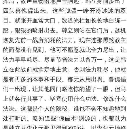
挥后，数声重物落地声音响起，韩立身前多出了
四头兽傀儡出来。这些傀儡一睁开冷冰冰的双
目。就张开血盆大口，数道光柱如长长地白练一
般，狠狠的喷射出去。韩立则站在它们后，趁机
恢复先前一战所消耗的法力。现在连那黑煞教主
的面都没有见到。他可不愿意就此全力尽出，让
法力早早耗尽。尽量节省法力以备万一，这是韩
立在此战前就拿定地主意。否则法力耗尽，他就
是有再多的本事和手段。都无从用出啊。兽傀儡
们一出现，让其他同门略吃惊的望了一眼，但马
上就各行其事了。毕竟使用什么功法。修炼什么
法决。这都是个人的隐秘。谁也不会不知趣地到
处打听的。略知道些“傀儡术”渊源的，也都以为
是韩立从李化元那里得到的功法。以李化元地修