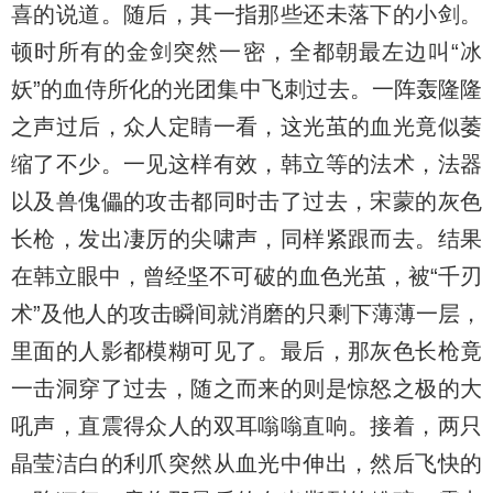
喜的说道。随后，其一指那些还未落下的小剑。
顿时所有的金剑突然一密，全都朝最左边叫“冰
妖”的血侍所化的光团集中飞刺过去。一阵轰隆隆
之声过后，众人定睛一看，这光茧的血光竟似萎
缩了不少。一见这样有效，韩立等的法术，法器
以及兽傀儡的攻击都同时击了过去，宋蒙的灰色
长枪，发出凄厉的尖啸声，同样紧跟而去。结果
在韩立眼中，曾经坚不可破的血色光茧，被“千刃
术”及他人的攻击瞬间就消磨的只剩下薄薄一层，
里面的人影都模糊可见了。最后，那灰色长枪竟
一击洞穿了过去，随之而来的则是惊怒之极的大
吼声，直震得众人的双耳嗡嗡直响。接着，两只
晶莹洁白的利爪突然从血光中伸出，然后飞快的