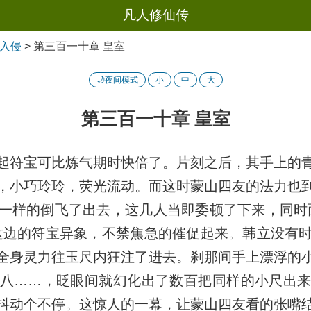
凡人修仙传
道入侵
>
第三百一十章 皇室
🌙夜间模式
小
中
大
第三百一十章 皇室
起符宝可比炼气期时快倍了。片刻之后，其手上的
，小巧玲玲，荧光流动。而这时蒙山四友的法力也
一样的倒飞了出去，这几人当即委顿了下来，同时
这边的符宝异象，不禁焦急的催促起来。韩立没有
全身灵力往玉尺内狂注了进去。刹那间手上漂浮的
八……，眨眼间就幻化出了数百把同样的小尺出
抖动个不停。这惊人的一幕，让蒙山四友看的张嘴