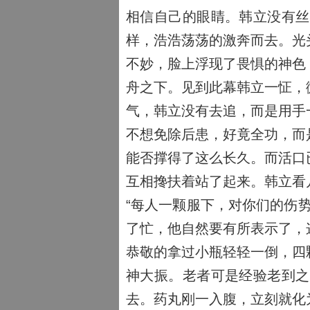
相信自己的眼睛。韩立没有丝
样，浩浩荡荡的激奔而去。光
不妙，脸上浮现了畏惧的神色
舟之下。见到此幕韩立一怔，
气，韩立没有去追，而是用手
不想免除后患，好竟全功，而
能否撑得了这么长久。而活口
互相搀扶着站了起来。韩立看
“每人一颗服下，对你们的伤
了忙，他自然要有所表示了，
恭敬的拿过小瓶轻轻一倒，四
神大振。老者可是经验老到之
去。药丸刚一入腹，立刻就化