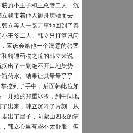
俘获的小王子和王总管二人，沉
韩立就带着他人御舟疾驰而去。
…韩立等人一路无事地回到了秦
问小王爷二人。韩立只打算讯问
辣，应该会给他一个满意的答案
术和精通药物之道的韩立来说，
就摆出了一副绝不开口地架势，
一瓶药水。结果让其晕晕乎乎，
神掌控到了手中，后面韩此位如
由一开始的郑重冰冷，到中间地
露了出来，韩立沉吟了片刻，从
的走出了屋子，向蒙山四友的清
人，韩立心里有些不太舒服，但