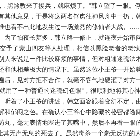
地，黑煞教来了援兵，就麻烦了。”韩立望了一眼。
有其他意见，于是将这两名俘虏往神风舟中一扔，
谁也看不出此地发生过一场激烈的修仙者大战。…
。为了怕夜长梦多，韩立略一修正，就连夜开始审
交予了蒙山四友等人处理，相信以黑脸老者的老
别人来说是一件比较麻烦的事情，但对粗通迷魂法
还和他相差极大的情况下。虽然这位小王爷一开始
遍后，见对方拒不合作，就毫不客气地硬灌了对方
就用了一种普通的迷魂幻色眼”，很顺利地将其心
。听着了小王爷的讲述，韩立面容跟着变幻不定，
解和郁闷之色。在确认小王爷心中隐藏的秘密都透
药丸，毫无表情地塞进了其嘴中，然后不再看一眼
以让其无声无息的死去了。虽然毒杀一个毫无反抗的