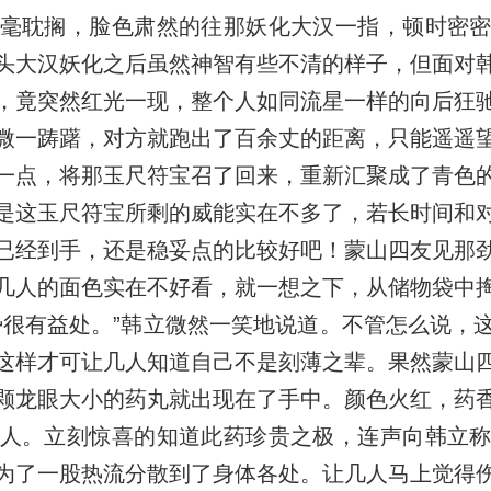
毫耽搁，脸色肃然的往那妖化大汉一指，顿时密
头大汉妖化之后虽然神智有些不清的样子，但面对
，竟突然红光一现，整个人如同流星一样的向后狂
微一踌躇，对方就跑出了百余丈的距离，只能遥遥
一点，将那玉尺符宝召了回来，重新汇聚成了青色
是这玉尺符宝所剩的威能实在不多了，若长时间和
已经到手，还是稳妥点的比较好吧！蒙山四友见那
几人的面色实在不好看，就一想之下，从储物袋中
势很有益处。”韩立微然一笑地说道。不管怎么说，
这样才可让几人知道自己不是刻薄之辈。果然蒙山
颗龙眼大小的药丸就出现在了手中。颜色火红，药
人。立刻惊喜的知道此药珍贵之极，连声向韩立
为了一股热流分散到了身体各处。让几人马上觉得