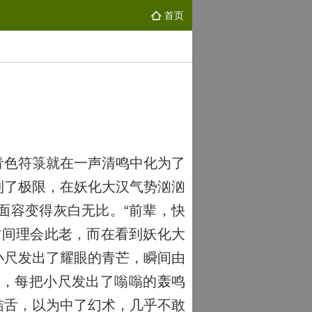
首页
青色符箓就在一声清鸣中化为了
到了极限，在妖化大汉气势汹汹
面容变得灰白无比。“前辈，快
时间理会此老，而在看到妖化大
小尺发出了耀眼的青芒，瞬间由
来，每把小尺发出了嗡嗡的轰鸣
结舌，以为中了幻术，几乎不敢