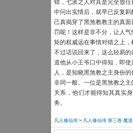
错，七派之人对其是完全放任
中问出实情后，就早已反复斟
己真揭穿了黑煞教教主的真面
罚呢！这样是非不分，让人气
矩的权威远在事情对错之上，
不过话说回来了，这么轻易的
道他从小王爷口中得知，即使
人，是知晓黑煞教之主身份的
非同一般。一位是黑煞教之主
关系，他们才能得知其真实身
务。
凡人修仙传
>
凡人修仙传 第三卷 魔