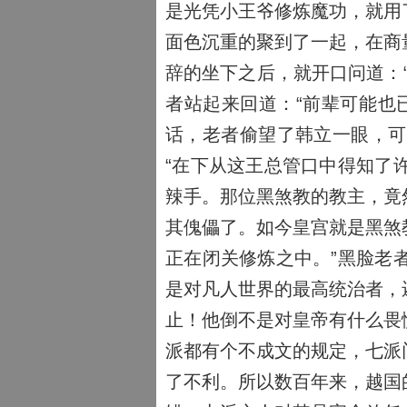
是光凭小王爷修炼魔功，就用
面色沉重的聚到了一起，在商
辞的坐下之后，就开口问道：
者站起来回道：“前辈可能也
话，老者偷望了韩立一眼，可
“在下从这王总管口中得知了
辣手。那位黑煞教的教主，竟
其傀儡了。如今皇宫就是黑煞
正在闭关修炼之中。”黑脸老
是对凡人世界的最高统治者，
止！他倒不是对皇帝有什么畏
派都有个不成文的规定，七派
了不利。所以数百年来，越国