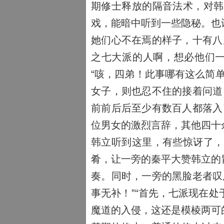
期修士释放的隔音法术，对韩
戏，能暗中听到一些隐秘。也
她们心不在焉的样子，十有八
之七大派的人啊，想必他们一
“咳，四弟！此事哪有这么简
女子，则也忍不住的接着问道
前前后后至少有数百人都落入
位男女的激烈言辞，其他四十
韩立听到这里，有些惊讶了，
肴，让一旁的秦平大赞韩立的
奏。同时，一旁的黑脸老者叹
事无补！”“首先，七派现在
魔道的入侵，这还是模棱两可