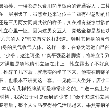
层酒楼。一楼都是只食用简单饭菜的普通客人，二
在一层用饭了，虽然看起来这位主子颇有些意动的
还是三男两女同桌共饮的样子，实在颇有些惊世骇
韩立心里一怔。因为这男女五人，竟然全都是基础
道六宗的人？”韩立首先这样想道。顿时其周身的灵
将自身的灵气收气入体。这样一来，在修为远逊自己
。“少爷，这边请坐！”秦平强忍着脚痛，将韩立引
才满脸是笑地请韩立坐在此上。韩立露出了不好
，推辞了几下后，就老实的坐了下来。他实在脚痛
爷，也根本不讲究这一套。一见他二人坐好，店小
？本店有几样招牌菜可是非常出名的。”“送一桌上
材料，我家公子可是秦府的少爷！”秦平知道韩立
秦府后，整个人立马变得神气活现起来。果然秦府