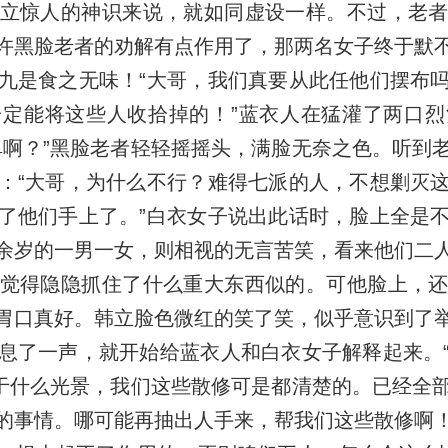
立惊人的神识来说，就如同虚设一样。不过，老
许黑脸老者的劝解有点作用了，那两名女子终于默
九是食之无味！“大哥，我们真要从此任他们摆布
定能将这些人收拾掉的！”蓝衣人在猛灌了两口
单啊？”黑脸老者轻轻摇摇头，满脸无奈之色。听到
：“大哥，为什么不行？难得七派的人，不想剿灭
了他们手上了。”白衣女子说出此话时，脸上全是
余岁的一男一女，则相视的无言苦笑，看来他们二
觉得隐隐抓住了什么重大东西似的。可他脸上，
胃口真好。韩立脸色微红的笑了笑，似乎意识到了
息了一声，就开始给蓝衣人和白衣女子解释起来。
处于什么光景，我们这些散修可是都清楚的。已经全
的事情。哪可能再抽出人手来，帮我们这些散修啊