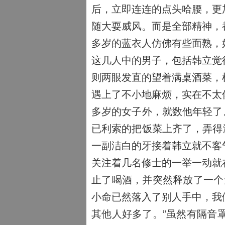
后，立即连连的点头哈腰，更
随大耍威风。而是全部精神，
多岁的蓝衣人仿佛有些面熟，
这几人中的男子，包括韩立觉
则两眼发直的望着满桌酒菜，
遇上了不小地麻烦，实在不太
多岁的女子外，就数他年轻了
已利索的把饭菜上齐了，弄得
一副洁白的牙接着韩立就不客
关注着几名修士的一举一动就
止了喝酒，并突然释放了一个
小命已然落入了别人手中，我
其他人好多了。”虽然有隔音