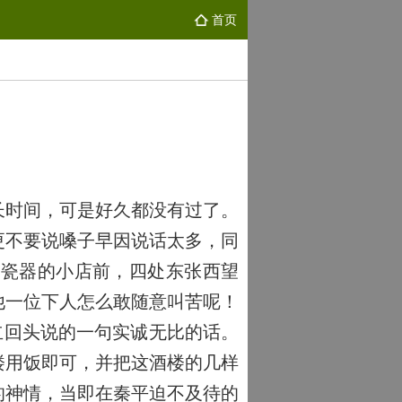
首页
长时间，可是好久都没有过了。
更不要说嗓子早因说话太多，同
卖瓷器的小店前，四处东张西望
他一位下人怎么敢随意叫苦呢！
立回头说的一句实诚无比的话。
楼用饭即可，并把这酒楼的几样
的神情，当即在秦平迫不及待的