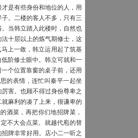
楼才是有些身份和地位的人，用
样子。二楼的客人不多，只有三
俗。当韩立踏入此楼时，自然也
功法十层以上的炼气期修士，这
气马上一敛，韩立运用起了筑基
的低阶修士眼中。韩立可就和一
到一个位置靠窗的桌子前，还用
意思的表情，连忙叫秦平一起坐
的厉害。也顾不得过身份尊卑之
二就麻利的凑了上来，很谦卑的
好的酒菜，再把你们地招牌菜，
肯定不大会点菜。就越代庖的替
的招牌非常好用。店小二一听之