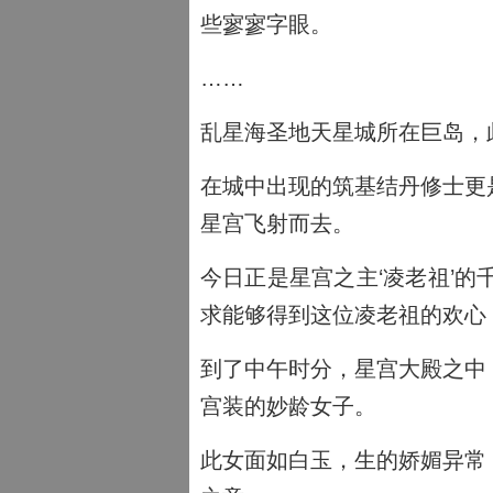
些寥寥字眼。
……
乱星海圣地天星城所在巨岛，
在城中出现的筑基结丹修士更
星宫飞射而去。
今日正是星宫之主‘凌老祖’
求能够得到这位凌老祖的欢心
到了中午时分，星宫大殿之中
宫装的妙龄女子。
此女面如白玉，生的娇媚异常