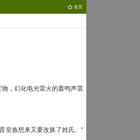
首页
宝物，幻化电光雷火的轰鸣声震
晋皇族想来又要改换了姓氏。”