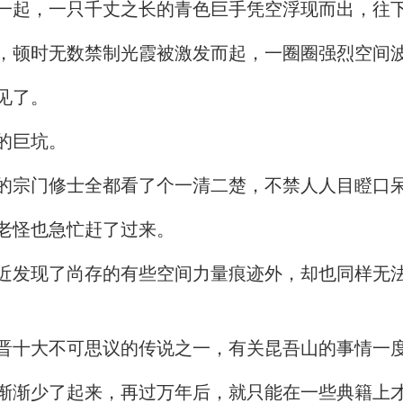
一起，一只千丈之长的青色巨手凭空浮现而出，往
，顿时无数禁制光霞被激发而起，一圈圈强烈空间
见了。
的巨坑。
的宗门修士全都看了个一清二楚，不禁人人目瞪口
老怪也急忙赶了过来。
近发现了尚存的有些空间力量痕迹外，却也同样无
晋十大不可思议的传说之一，有关昆吾山的事情一
渐渐少了起来，再过万年后，就只能在一些典籍上