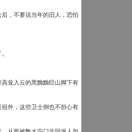
去后，不要说当年的旧人，恐怕
了。
座高耸入云的黑黝黝巨山脚下有
老祖外，这些卫士倒也不担心有
落，从而被数大宗门共同派人加