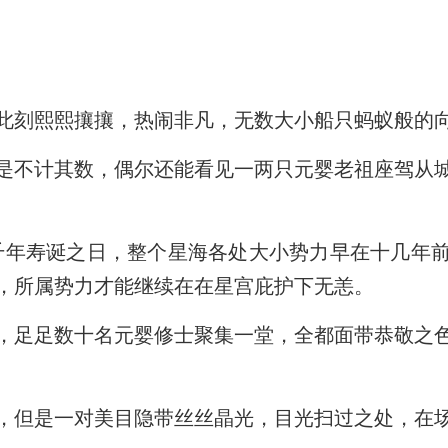
此刻熙熙攘攘，热闹非凡，无数大小船只蚂蚁般的
是不计其数，偶尔还能看见一两只元婴老祖座驾从
的千年寿诞之日，整个星海各处大小势力早在十几年
，所属势力才能继续在在星宫庇护下无恙。
，足足数十名元婴修士聚集一堂，全都面带恭敬之
，但是一对美目隐带丝丝晶光，目光扫过之处，在