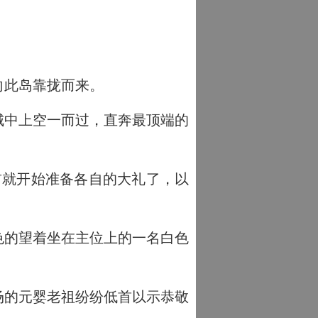
向此岛靠拢而来。
城中上空一而过，直奔最顶端的
前就开始准备各自的大礼了，以
色的望着坐在主位上的一名白色
场的元婴老祖纷纷低首以示恭敬