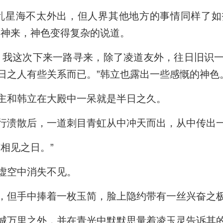
乱星海不太外出，但人界其他地方的事情同样了
过神来，神色变得复杂的说道。
。我这次下来一路寻来，除了凌道友外，往日旧识
日之人有些关系而已。”韩立也露出一些感慨的神色
主和韩立在大殿中一呆就是半日之久。
行溃散后，一道刺目青虹从中冲天而出，从中传出
相见之日。”
虚空中消失不见。
，但手中捧着一枚玉简，脸上隐约带有一丝兴奋之
城万里之外，并在青光中默默思量着凌玉灵告诉其