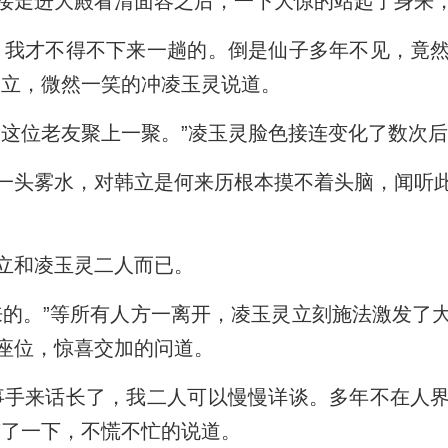
接走进大殿看清面容之后，一下大惊的站起了身来
，我才不得不下来一趟的。倒是仙子多年不见，竟
韩立，微然一笑的冲凌玉灵说道。
和这位老友聚上一聚。”凌玉灵脸色接连变化了数次
一头雾水，对韩立是何来历根本摸不着头脑，闻听
立和凌玉灵二人而已。
来的。”等所有人方一离开，凌玉灵立刻施法激发了
座位，惊喜交加的问道。
事手来话长了，我二人可以慢慢详谈。多年不在人
笑了一下，不慌不忙的说道。