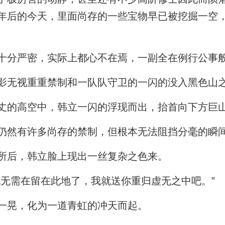
年后的今天，里面尚存的一些宝物早已被挖掘一空
十分严密，实际上都心不在焉，一副全在例行公事
影无视重重禁制和一队队守卫的一闪的没入黑色山
丈的高空中，韩立一闪的浮现而出，抬首向下方巨
仍然有许多尚存的禁制，但根本无法阻挡分毫的瞬
所后，韩立脸上现出一丝复杂之色来。
也无需在留在此地了，我就送你重归虚无之中吧。”
一晃，化为一道青虹的冲天而起。