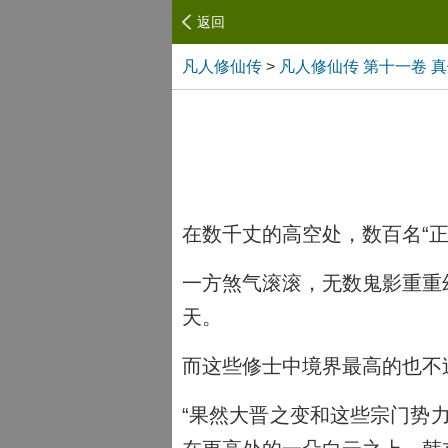
返回
凡人修仙传
>
凡人修仙传 第十一卷 
在数千丈的高空处，数百名“
一方煞气滚滚，无数鬼影重重
天。
而这些修士中境界最高的也不
“果然大晋之变和这些宗门势