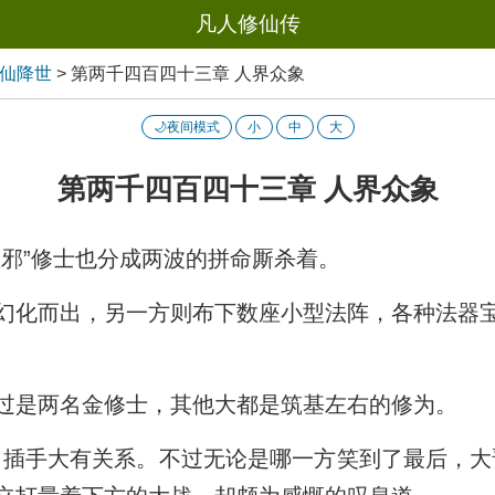
凡人修仙传
真仙降世
>
第两千四百四十三章 人界众象
🌙夜间模式
小
中
大
第两千四百四十三章 人界众象
正邪”修士也分成两波的拼命厮杀着。
幻化而出，另一方则布下数座小型法阵，各种法器
过是两名金修士，其他大都是筑基左右的修为。
力插手大有关系。不过无论是哪一方笑到了最后，大