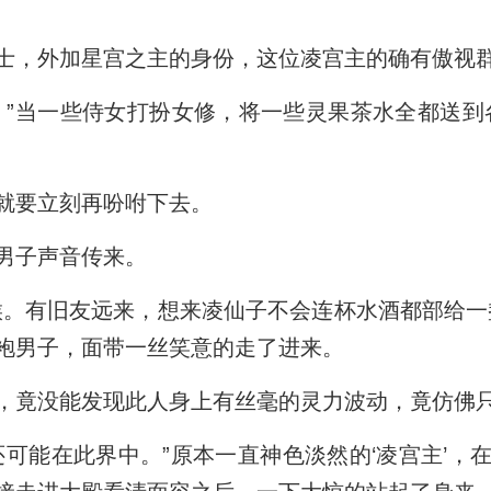
士，外加星宫之主的身份，这位凌宫主的确有傲视
。”当一些侍女打扮女修，将一些灵果茶水全都送到
就要立刻再吩咐下去。
男子声音传来。
候。有旧友远来，想来凌仙子不会连杯水酒都部给一
袍男子，面带一丝笑意的走了进来。
，竟没能发现此人身上有丝毫的灵力波动，竟仿佛
还可能在此界中。”原本一直神色淡然的‘凌宫主’，