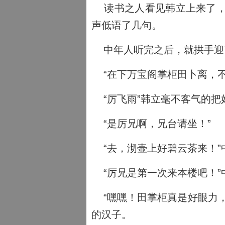
读书之人看见韩立上来了，
声低语了几句。
中年人听完之后，就拱手迎
“在下万宝阁掌柜田卜离，不
“厉飞雨”韩立毫不客气的把
“是厉兄啊，兄台请坐！”
“去，沏壶上好碧云茶来！”
“厉兄是第一次来本楼吧！”
“嘿嘿！田掌柜真是好眼力，
的汉子。