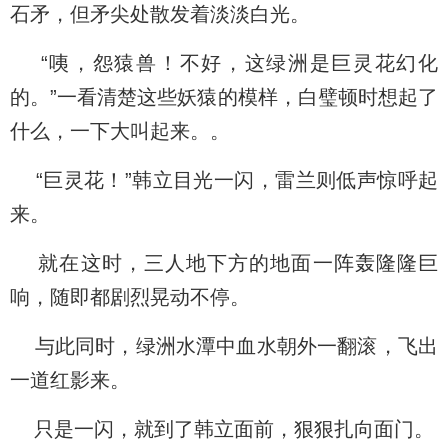
石矛，但矛尖处散发着淡淡白光。
“咦，怨猿兽！不好，这绿洲是巨灵花幻化
的。”一看清楚这些妖猿的模样，白璧顿时想起了
什么，一下大叫起来。。
“巨灵花！”韩立目光一闪，雷兰则低声惊呼起
来。
就在这时，三人地下方的地面一阵轰隆隆巨
响，随即都剧烈晃动不停。
与此同时，绿洲水潭中血水朝外一翻滚，飞出
一道红影来。
只是一闪，就到了韩立面前，狠狠扎向面门。