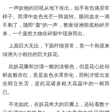
一声妖物的巨吼从地下传出，似乎有负痛异常
样子。而潭中血色光芒一阵旋转。眼间血水一滴
不剩了，随即“轰”的一声，整座绿洲彻底粉碎开
来，一个庞然大物在碎裂中现身而出。
上面巨大无比，下面纤细异常，竟一个和原来
绿洲大小相仿的巨大妖花。
此妖花瓣和沙漠一般的淡银色，但是花心处却
鲜血般赤红，竟是血色水潭所化，而刚才喷出攻
击韩立长舌，是此花诸多粗大花蕊中的一根而
已。
不光如此，在妖花奇大的巨瓣上，还站着数十