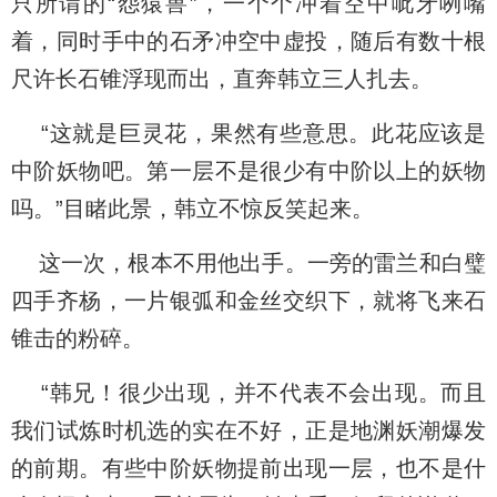
只所谓的“怨猿兽”，一个个冲着空中呲牙咧嘴
着，同时手中的石矛冲空中虚投，随后有数十根
尺许长石锥浮现而出，直奔韩立三人扎去。
“这就是巨灵花，果然有些意思。此花应该是
中阶妖物吧。第一层不是很少有中阶以上的妖物
吗。”目睹此景，韩立不惊反笑起来。
这一次，根本不用他出手。一旁的雷兰和白璧
四手齐杨，一片银弧和金丝交织下，就将飞来石
锥击的粉碎。
“韩兄！很少出现，并不代表不会出现。而且
我们试炼时机选的实在不好，正是地渊妖潮爆发
的前期。有些中阶妖物提前出现一层，也不是什