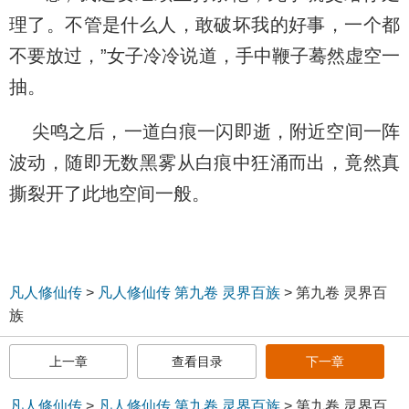
理了。不管是什么人，敢破坏我的好事，一个都
不要放过，”女子冷冷说道，手中鞭子蓦然虚空一
抽。
尖鸣之后，一道白痕一闪即逝，附近空间一阵
波动，随即无数黑雾从白痕中狂涌而出，竟然真
撕裂开了此地空间一般。
凡人修仙传
>
凡人修仙传 第九卷 灵界百族
>
第九卷 灵界百
族
上一章
查看目录
下一章
凡人修仙传
>
凡人修仙传 第九卷 灵界百族
>
第九卷 灵界百