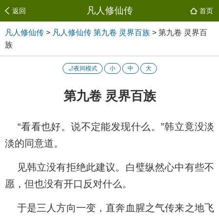
凡人修仙传
返回
首页
凡人修仙传
>
凡人修仙传 第九卷 灵界百族
>
第九卷 灵界百
族
🌙夜间模式
小
中
大
第九卷 灵界百族
“看看也好。说不定能发现什么。”韩立竟没淡
淡的同意道。
见韩立没有拒绝此建议。白璧纵然心中有些不
愿，但也没有开口反对什么。
于是三人方向一变，直奔血腥之气传来之地飞