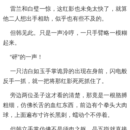
雷兰和白璧一惊，这红影也未免太快了，就算
他二人想出手相助，似乎也有些不及的。
但韩见此。只是一声冷哼，一只手臂略一模糊
起来。
“砰”的一声！
一只洁白如玉手掌诡异的出现在身前，闪电般
反手一抓，就一把将那红影死死抓住了。
旁边两位圣子这才看的清楚，那竟是一根胳膊
粗细，仿佛长舌的血红东西，前边有个拳头大肉
球，上面遍布寸许长黑刺，蠕动个不停着。
但韩立手掌仿佛不是须肉之躯，晶五指就直接