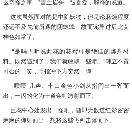
么奇怪之事。”雷兰眉头一皱喜爱，解释的说道。
这次虽然面对的是中阶妖物，但是论麻烦程度
还远不及先前所遇的阴蛛蜂，故而诧异过后此女
神色如常了。
“是吗！听说此花的花蜜可是绝佳的炼丹材
料。既然遇到了，我们就收取一些吧。”韩立不置
可否的一笑，十指冲下方突然一弹。
“噗噗”几声。十口金色小剑从指间出一弹而
出，一闪的化为十道金虹激射而下。
巨花中心处发出一怪吼，随即无数道红影密密
麻麻的弹射而出，想将这些飞剑击落而下。