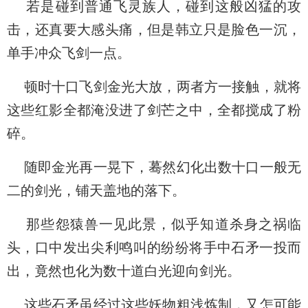
若是碰到普通飞灵族人，碰到这般凶猛的攻
击，还真要大感头痛，但是韩立只是脸色一沉，
单手冲众飞剑一点。
顿时十口飞剑金光大放，两者方一接触，就将
这些红影全都淹没进了剑芒之中，全都搅成了粉
碎。
随即金光再一晃下，蓦然幻化出数十口一般无
二的剑光，铺天盖地的落下。
那些怨猿兽一见此景，似乎知道杀身之祸临
头，口中发出尖利鸣叫的纷纷将手中石矛一投而
出，竟然也化为数十道白光迎向剑光。
这些石矛虽经过这些妖物粗浅炼制，又怎可能