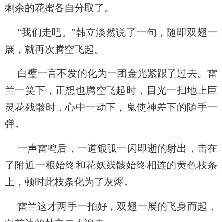
剩余的花蜜各自分取了。
“我们走吧。”韩立淡然说了一句，随即双翅一
展，就再次腾空飞起。
白璧一言不发的化为一团金光紧跟了过去。雷
兰一笑下，正想也腾空飞起时，目光一扫地上巨
灵花残骸时，心中一动下，鬼使神差下的随手一
弹。
一声雷鸣后，一道银弧一闪即逝的射出，击在
了附近一根始终和花妖残骸始终相连的黄色枝条
上，顿时此枝条化为了灰烬。
雷兰这才两手一拍好，双翅一展的飞身而起，