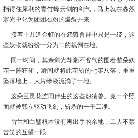
挡得住犀利的青竹蜂云剑的剑气，马上就在森然
寒光中化为团团石粉的爆裂开来。
接着十几道金虹的在怨猿兽群中只是一绕，这
些妖物就纷纷一分为二的栽倒在地。
同一时间，其余剑光却毫不客气的围着整朵妖
花一阵狂斩，瞬间就将此花斩的七零八落，重重
坠落地上，大片绿液流淌了一地。
这朵巨灵花连同伴生的这些怨猿兽。竟一个照
面就被韩立驱动飞剑，斩杀的一干二净。
雷兰和白璧根本没有再出手的余地，二人不禁
苦笑的互望一眼。