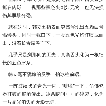
抓在肉球上，视那些黑色尖刺如无物，也无法损
伤其肌肤分毫。
就在这时，韩立五指表面突然浮现出五颗白骨
骷髅头，同时一张口下，一股五色光焰狂喷成而
出，沿着长舌席卷而下。
几乎只是刹那间的工夫，真条舌头化为一根细
长的五色冰条。
韩立毫不犹豫的反手一拍冰柱前端。
一阵波纹状的青光一闪，“呲啦”一下，仿佛瓷
器打破的脆响传出。冰条瞬间寸寸的碎裂，化为
一片晶光消失的无影无踪。