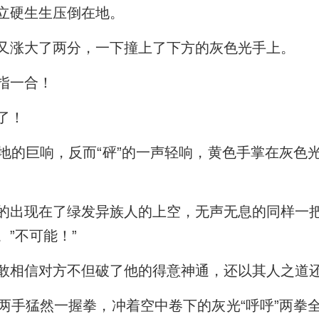
立硬生生压倒在地。
涨大了两分，一下撞上了下方的灰色光手上。
指一合！
了！
巨响，反而“砰”的一声轻响，黄色手掌在灰色
出现在了绿发异族人的上空，无声无息的同样一把
”不可能！”
相信对方不但破了他的得意神通，还以其人之道还
猛然一握拳，冲着空中卷下的灰光“呼呼”两拳