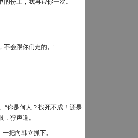
甲的份上，我再帮你一次。
不会跟你们走的。”
“你是何人？找死不成！还是
眼，狞声道。
，一把向韩立抓下。