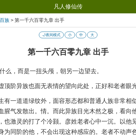
凡人修仙传
界百族
>
第一千六百零九章 出手
🌙夜间模式
小
中
大
第一千六百零九章 出手
什么，而是一扭头颅，朝另一边望去。
顶阶异族也面无表情的望向此处，正好和老者眼光
有一道道绿纹外，面容形态都和普通人族非常相似
血腥气发散出。情。而此异族目光木然之极，看向
，也激灵的打了个冷颢。彦姓老者心中一沉。以他
身为同阶的他，不会出现这种感应的。老者不动声