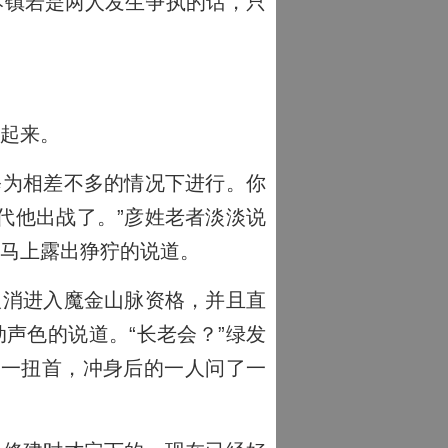
本镇若是两人发生争执的话，只
起来。
为相差不多的情况下进行。你
代他出战了。”彦姓老者淡淡说
但马上露出狰狞的说道。
消进入魔金山脉资格，并且直
声色的说道。“长老会？”绿发
然一扭首，冲身后的一人问了一