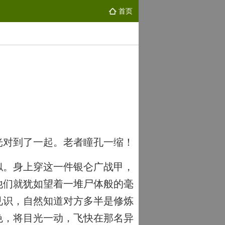
首页
对到了一起。老者瞳孔一缩！
。身上穿这一件银仑广战甲，
他们就犹如望着一堆尸体般的毫
见识，自然知道对方多半是修炼
色，将目光一动，飞快在那名异