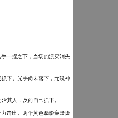
光手一捏之下，当场的溃灭消失
抓下。光手尚未落下，元磁神
治其人，反向自己抓下。
全力击出。两个黄色拳影轰隆隆