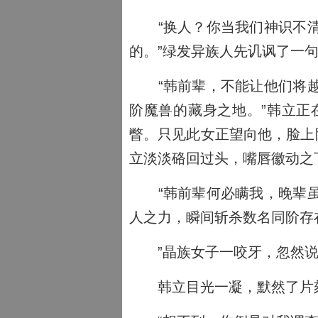
“换人？你当我们神识不清
的。”绿发异族人先讥讽了一
“韩前辈，不能让他们将越
阶魔兽的藏身之地。”韩立正
瞥。只见此女正望向他，脸上
立淡淡硌回过头，嘴唇徽动之
“韩前辈何必瞒我，晚辈虽
人之力，瞬间斩杀数名同阶存
”晶族女子一咬牙，忽然说
韩立目光一凝，默然了片刻