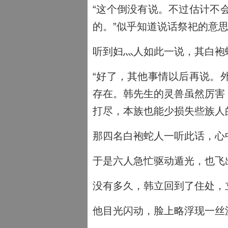
“这个倒没有说。不过估计不
的。”似乎知道说话祭祀的意
听到妇灬人如此一说，其白袍
“好了，其他事情以后再说。
存在。韩先生的灵兽虽然厉害
打尽，本族也能少损失些族人
那四名白袍蛇人一听此话，心
于是六人急忙驱动遁光，也飞
没有多久，韩立回到了住处，
他目光闪动，脸上略浮现一丝