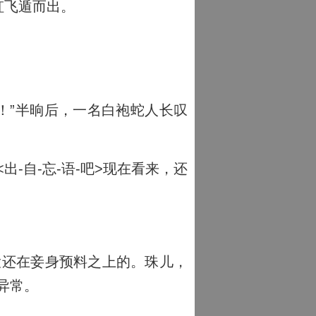
虹飞遁而出。
！”半晌后，一名白袍蛇人长叹
-自-忘-语-吧>现在看来，还
大还在妾身预料之上的。珠儿，
异常。