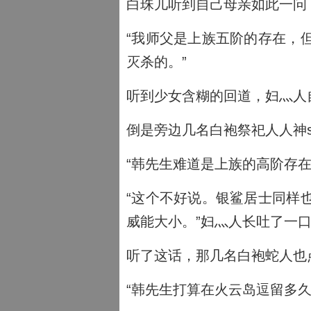
白珠儿听到自己母亲如此一问
“我师父是上族五阶的存在，
灭杀的。”
听到少女含糊的回道，妇灬人
倒是旁边几名白袍祭祀人人神
“韩先生难道是上族的高阶存
“这个不好说。银鲨居士同样
威能大小。”妇灬人长吐了一
听了这话，那几名白袍蛇人也
“韩先生打算在火云岛逗留多