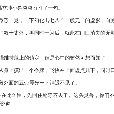
”韩立冲小兽淡淡吩咐了一句。
身形一晃，一下幻化出七八个一般无二的虚影，向
了数十丈外，再同时一闪后，就此在门口消失的无
勉强维持脸上的镇定，但是心中的骇然可想而知了。
从身上摸出一个令牌，飞快冲上面虚点几下，同时
殿外面的五sè霞光一下消退不见了。
不在此久留，先回住处静养去了。这头灵兽，你们
的说道。