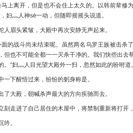
会马上离开，但是也不会住上太久的。以韩前辈修
思，妇灬人神sè一动，但随即摇摇头说道。
蛇人眉头紧皱，大殿中再次安静无声起来。
外面的战斗尚未结束呢。虽然两名乌罗王族被击杀
，但也不可能全都一一灭杀干净的。我们快些出去
的。”妇灬人目光望大殿外一扫，忽然如此的吩咐道
中一下醒悟过来，纷纷的躬身称是。
出了大殿，朝喊杀声最大的方向疾驰而去。
立刻走进了自己居住的木屋中，将禁制重新将打开
沉吟。