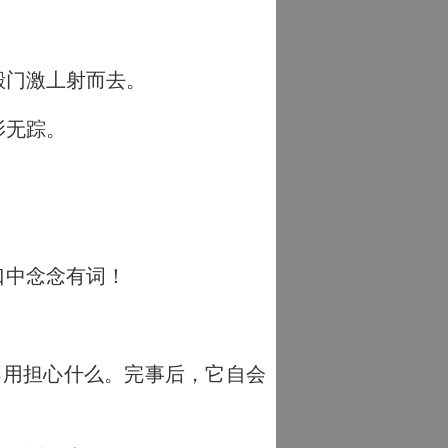
殿门激丄射而去。
影无踪。
口中念念有词！
不用担心什么。完事后，它自会