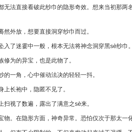
都无法直接看破此纱巾的隐形奇效。想来当初那两
蓦然外放，想要直接洞穿纱巾而过。
坠入了迷霎中一般，根本无法将神念洞穿黑sè纱巾
族修为的异宝，也是此物了。
纱的一角，心中催动法决的轻轻一抖。
身上长袍中，隐匿不见了。
上扫视了数遍，露出了满意之sè来。
宝物。在隐形方面，神奇异常。恐怕仅次于那太一