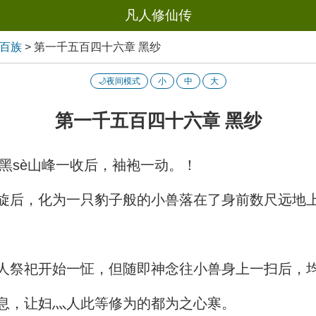
凡人修仙传
界百族
>
第一千五百四十六章 黑纱
🌙夜间模式
小
中
大
第一千五百四十六章 黑纱
sè山峰一收后，袖袍一动。！
旋后，化为一只豹子般的小兽落在了身前数尺远地
人祭祀开始一怔，但随即神念往小兽身上一扫后，
息，让妇灬人此等修为的都为之心寒。