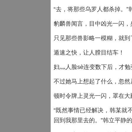
“去，将那些乌罗人都杀掉。
豹麟兽闻言，目中凶光一闪，
只见那些兽影略一模糊，就到
遁速之快，让人膛目结车！
妇灬人脸sè连变数下后，才
不过她马上想起了什么，忽然
顿时令牌上灵光一闪，罩在大
“既然事情已经解决，韩某就
回到我那里去的。”韩立平静