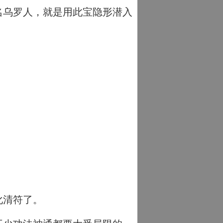
名乌罗人，就是用此宝隐形潜入
。
化清符了。