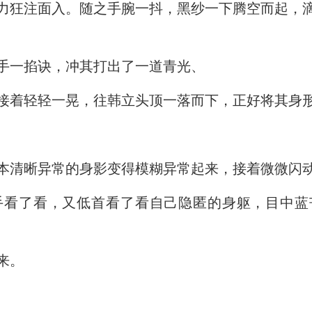
力狂注面入。随之手腕一抖，黑纱一下腾空而起，
手一掐诀，冲其打出了一道青光、
接着轻轻一晃，往韩立头顶一落而下，正好将其身
本清晰异常的身影变得模糊异常起来，接着微微闪
手看了看，又低首看了看自己隐匿的身躯，目中
来。