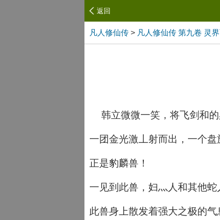
返回
凡人修仙传
>
凡人修仙传 第九卷 灵
韩立微微一笑，将飞剑和的黑
一团金光激丄射而出，一个盘
正是豹麟兽！
一见到此兽，妇灬人和其他蛇
此兽身上散发着强大之极的气