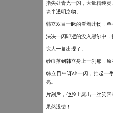
指尖处青光一闪，大量精纯灵
块半透明之物。
韩立双目一眯的看着此物，单
法决一闪即逝的没入黑纱中，
惊人一幕出现了。
纱巾落到韩立身上一刹那，原
韩立目中讶sè一闪，抬起一
亮。
片刻后，他脸上露出一丝笑容
果然没错！