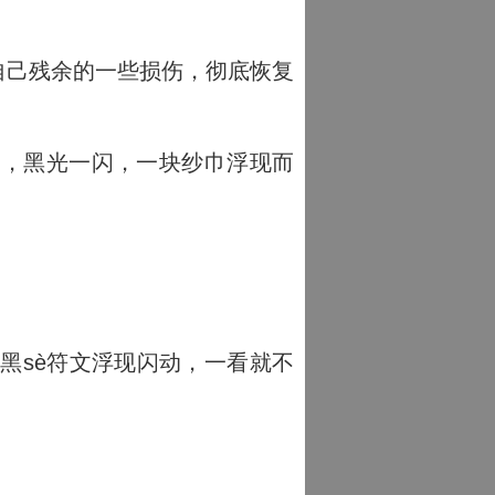
！
自己残余的一些损伤，彻底恢复
翻，黑光一闪，一块纱巾浮现而
黑sè符文浮现闪动，一看就不