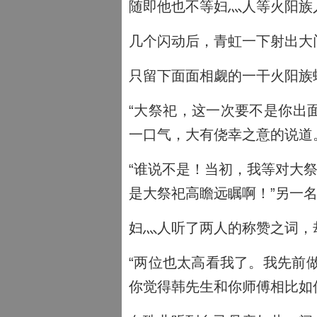
随即他也不等妇灬人等火阳族
几个闪动后，青虹一下射出大
只留下面面相觑的一干火阳族
“大祭祀，这一次要不是你出
一口气，大有侥幸之意的说道
“谁说不是！当初，我等对大祭
是大祭祀高瞻远瞩啊！”另一
妇灬人听了两人的称赞之词，
“两位也太高看我了。我先前
你觉得韩先生和你师傅相比如