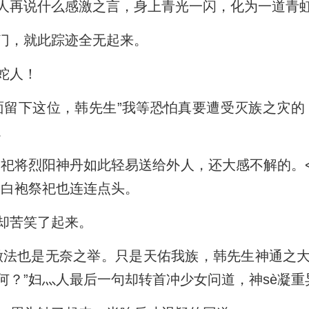
人再说什么感激之言，身上青光一闪，化为一道青
门，就此踪迹全无起来。
蛇人！
面留下这位，韩先生”我等恐怕真要遭受灭族之灾的
。
祀将烈阳神丹如此轻易送给外人，还大感不解的。<出
名白袍祭祀也连连点头。
却苦笑了起来。
做法也是无奈之举。只是天佑我族，韩先生神通之
何？”妇灬人最后一句却转首冲少女问道，神sè凝重