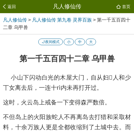
凡人修仙传
返回
首页
凡人修仙传
>
凡人修仙传 第九卷 灵界百族
>
第一千五百四十
二章 乌甲兽
🌙夜间模式
小
中
大
第一千五百四十二章 乌甲兽
小山下闪动白光的木屋大门，自从妇人和少
丅女离去后，一连十rì内未再打开过。
这时，火云岛上戒备一下变得森严数倍。
不但岛上的火阳族蛇人不再离岛去打猎和采取材
料，十余万族人更是全都收缩到了土城中去。而