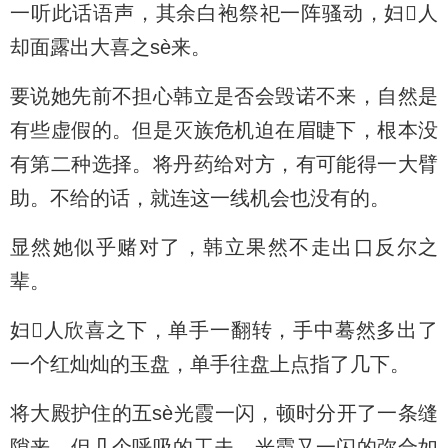
一听此话语声，其余白袍祭祀一阵骚动，妇人
却面露出大喜之sè来。
要说她先前不担心韩立是否会毁诺不来，自然是
有些虚假的。但是灭族危机迫在眉睫下，根本没
有第二种选择。将丹药给对方，有可能得一大臂
助。不给的话，就连这一线机会也没有的。
显然她似乎赌对了，韩立果然不走出口反尔之
辈。
妇人欣喜之下，单手一翻转，手中蓦然多出了
一个红灿灿的玉盘，单手往盘上点指了几下。
将大殿护住的五sè光霞一闪，顿时分开了一条缝
隙来。但几个呼吸的工夫，光霞又一闪的弥合如