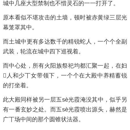
城中几座大型禁制也不惜灵石的一一打开了。
原本看似不堪攻击的土墙，顿时被赤黄绿三层光
幕笼罩其中。
而土城中更有多达数千的精锐蛇人，一个个全副
武装，轮流在城中四下巡视着。
而中心处，所有火阳族祭祀均都汇聚一起，在妇
人和少丅女带领下，一个个在大殿中养精蓄锐
的打坐着。
此大殿同样被另一层五sè光霞淹没其中，似乎另
有一番玄妙之处。而五sè光霞喷出源头，赫然是
广丅场中间的那个圆锥状法器。