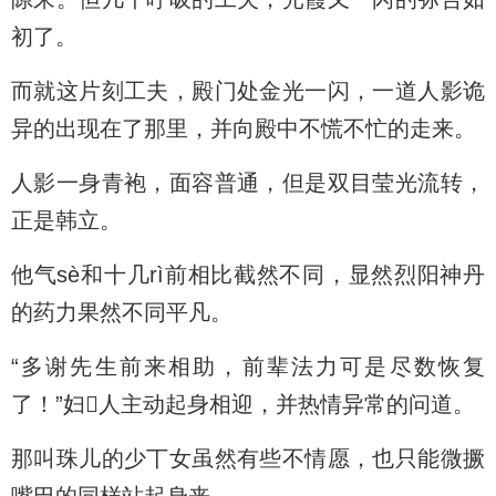
初了。
而就这片刻工夫，殿门处金光一闪，一道人影诡
异的出现在了那里，并向殿中不慌不忙的走来。
人影一身青袍，面容普通，但是双目莹光流转，
正是韩立。
他气sè和十几rì前相比截然不同，显然烈阳神丹
的药力果然不同平凡。
“多谢先生前来相助，前辈法力可是尽数恢复
了！”妇人主动起身相迎，并热情异常的问道。
那叫珠儿的少丅女虽然有些不情愿，也只能微撅