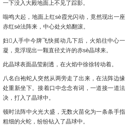
一下没入大殿地面上不见了踪影。
嗡鸣大起，地面上红sè霞光闪动，竟然现出一座
赤红sè法阵来，中心处火焰翻滚。
妇人手中今牌飞快摇动几下后，火焰往中心一
凝，竟浮现出一颗直径丈许的赤sè晶球来。
此晶球表面晶莹剔透，在火焰中徐徐转动着。
八名白袍蛇人突然从两旁走了出来，在法阵边缘
处重新坐下。接着口中念念有词，一道接一道法
决，打入了晶球中。
顿时法阵中火光大盛，无数火苗化为一条条手指
粗细的火蛇，纷纷钻入了晶球中。