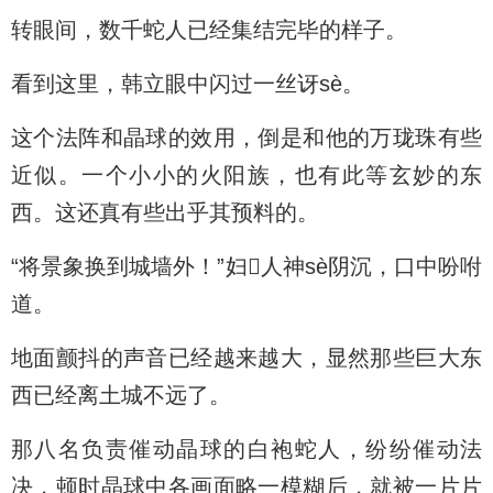
转眼间，数千蛇人已经集结完毕的样子。
看到这里，韩立眼中闪过一丝讶sè。
这个法阵和晶球的效用，倒是和他的万珑珠有些
近似。一个小小的火阳族，也有此等玄妙的东
西。这还真有些出乎其预料的。
“将景象换到城墙外！”妇人神sè阴沉，口中吩咐
道。
地面颤抖的声音已经越来越大，显然那些巨大东
西已经离土城不远了。
那八名负责催动晶球的白袍蛇人，纷纷催动法
决，顿时晶球中各画面略一模糊后，就被一片片