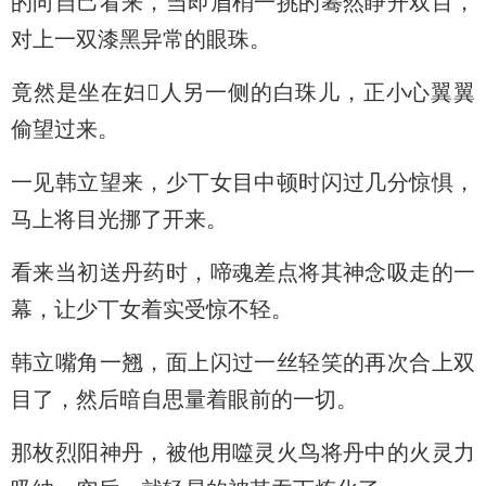
的向自己看来，当即眉梢一挑的蓦然睁开双目，
对上一双漆黑异常的眼珠。
竟然是坐在妇人另一侧的白珠儿，正小心翼翼
偷望过来。
一见韩立望来，少丅女目中顿时闪过几分惊惧，
马上将目光挪了开来。
看来当初送丹药时，啼魂差点将其神念吸走的一
幕，让少丅女着实受惊不轻。
韩立嘴角一翘，面上闪过一丝轻笑的再次合上双
目了，然后暗自思量着眼前的一切。
那枚烈阳神丹，被他用噬灵火鸟将丹中的火灵力