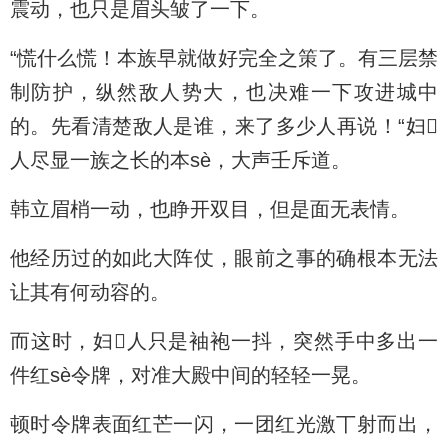
震动，也只是眉头皱了一下。
“慌什么慌！本族早就做好完全之策了。有三层禁
制防护，纵然敌人势大，也决难一下攻进城中
的。先看清楚敌人是谁，来了多少人再说！“妇
人尽显一族之长的本sè，大声壬斥道。
韩立眉梢一动，也睁开双目，但是面无表情。
他经历过的如此大阵仗，眼前之事的确根本无法
让其有何动容的。
而这时，妇人只是袖袍一抖，突然手中多出一
件红sè令牌，对准大殿中间的轻轻一晃。
顿时令牌表面红芒一闪，一团红光激丅射而出，