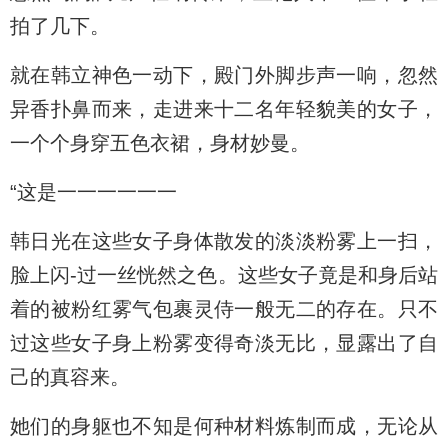
拍了几下。
就在韩立神色一动下，殿门外脚步声一响，忽然
异香扑鼻而来，走进来十二名年轻貌美的女子，
一个个身穿五色衣裙，身材妙曼。
“这是一一一一一一
韩日光在这些女子身体散发的淡淡粉雾上一扫，
脸上闪-过一丝恍然之色。这些女子竟是和身后站
着的被粉红雾气包裹灵侍一般无二的存在。只不
过这些女子身上粉雾变得奇淡无比，显露出了自
己的真容来。
她们的身躯也不知是何种材料炼制而成，无论从