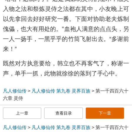
入物之法和祭炼灵侍之法都在其中，小友晚上可
以先拿回去好好研究一番。下面对协助老夫炼制
傀儡，也大有用处的。”血袍人满意的点点头，另
一人一扬手，一黑乎乎的竹筒飞射出去。“多谢前
来！”
既然对方执意要给，韩立也不再客气了，称谢一
声，单手一抓，此物就徐徐的落到了手心中。
凡人修仙传
>
凡人修仙传 第九卷 灵界百族
>
第一千四百六十
六章 灵侍
上一章
查看目录
下一章
凡人修仙传
>
凡人修仙传 第九卷 灵界百族
>
第一千四百六十