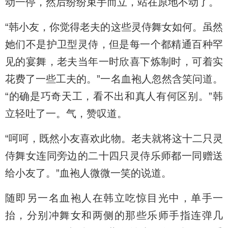
动一停，然后纷纷束手而立，站在原地不动了。
“韩小友，你觉得老夫的这些灵侍舞女如何。虽然
她们不是护卫型灵侍，但是每一个都精通百种罕
见的宴舞，老夫当年一时欣喜下炼制时，可着实
花费了一些工夫的。”一名血袍人忽然含笑问道。
“的确是巧奇天工，看不出和真人有何区别。”韩
立轻吐了一。气，赞叹道。
“呵呵，既然小友喜欢此物。老夫就将这十二只灵
侍舞女连同旁边的二十四只灵侍乐师都一同赠送
给小友了。”血袍人微微一笑的说道。
随即另一名血袍人在韩立吃惊目光中，单手一
抬，分别冲舞女和两侧的那些乐师手指连弹几