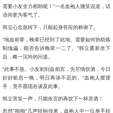
需要小友全力相助呢！”一名血袍人微笑说道，话
语间更为客气了。
韩立心念急转下，只能起身答应的称谢了。
“地血前辈，晚辈已经到了此地。需要如何协助炼
制傀儡，能否告诉晚辈一二了。”韩立重新坐下
后，略一沉吟的问道。
“此事不急。小友初到血焰宫，先尽情饮酒，今日
好好歇息一晚，明日再谈不迟的。”血袍人摆摆
手，竟不愿现在谈及此事。
韩立苦笑一声，只能依言的再饮下一杯灵酒！
忽然”啪啪“几声轻响传来，血袍人中一位单手轻