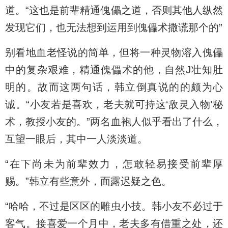
道。“这也是前辈精通傀儡之道，否则其他人纵然
发现它们，也无法想到运用到傀儡术撒谎那个的”
别看地血老怪说的简单，但将一种灵物溶入傀儡
中的复杂艰难，精通傀儡术的他，自然J壮知肚
明的。故而这两句话，韩立倒真说的的颇为心
诚。“小友若是喜欢，老夫就可持这‘敌灵入物’秘
术，教授小友的。”两名血袍人似乎看出了什么，
互望一眼后，其中一人淡淡道。
“在下尚未为前辈效力，怎敢轻易接受前辈厚
赐。”韩立有些意外，面露迟疑之色。
“哈哈，不过是区区的雕虫小技。韩小友不必过于
客气。接喜爱一个月中，老夫多有借重之处，还