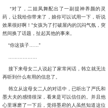
“对了，二姐凤舞配出了一副提神养颜的灵
药，让我给你带来了，娘你可以试用一下，听说
效果很好啊！”女孩为了打破屋内的沉闷气氛，突
然间换了话题，扯起其他的事来。
“你这孩子……”
………………
接下来母女二人说起了家常闲话，韩立就无法
再听到什么有用的信息了。
韩立从这母女二人的对话中，已听出了严氏和
墨大夫的感情很深，看来是可以信任的。并且他
心里琢磨了一下后，觉得墨府的人虽然知道这位