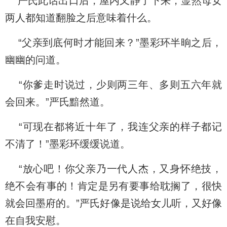
严氏此话出口后，屋内又静了下来，显然母女
两人都知道翻脸之后意味着什么。
“父亲到底何时才能回来？”墨彩环半晌之后，
幽幽的问道。
“你爹走时说过，少则两三年、多则五六年就
会回来。”严氏黯然道。
“可现在都将近十年了，我连父亲的样子都记
不清了！”墨彩环缓缓说道。
“放心吧！你父亲乃一代人杰，又身怀绝技，
绝不会有事的！肯定是另有要事给耽搁了，很快
就会回墨府的。”严氏好像是说给女儿听，又好像
在自我安慰。