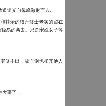
数道遁光向母峰激射而去。
和其余的结丹修士老实的留在
敢轻易的离去。只是宋姓女子等
潜修不出，故而倒也和其他人
种大事了，