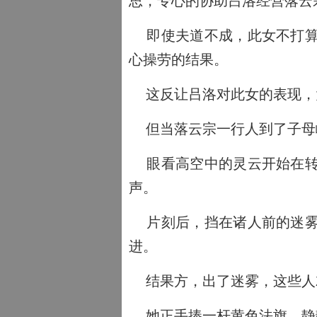
思，专心的协助吕洛经营落云
即使夫道不成，此女不打算
心操劳的结果。
这反让吕洛对此女的表现，
但当落云宗一行人到了子母
眼看高空中的灵云开始在转
声。
片刻后，挡在诸人前的迷雾
进。
结果方，出了迷雾，这些人
她正手捧一杆黄色法旗，静