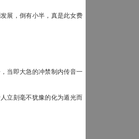
发展，倒有小半，真是此女费
。
，当即大急的冲禁制内传音一
人立刻毫不犹豫的化为遁光而