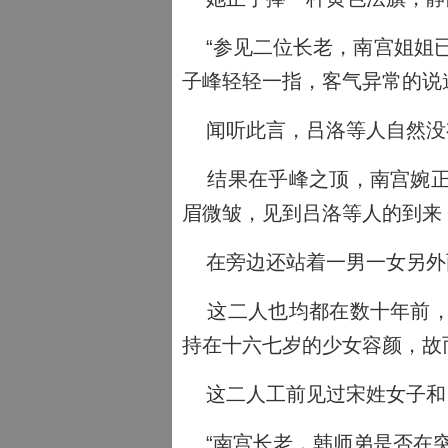
“参见二位长老，南宫姐姐已
子峰轻轻一指，客气异常的说
闻听此言，吕洛等人自然没
结果在乎峰之顶，南宫婉正
眉微皱，见到吕洛等人的到来
在旁边还站着一男一女另外
这二人也均都在数十年前，
持在十六七岁的少女容颜，故
这二人工前见过宋姓女子和
“南宫长老，韩师弟是否在突