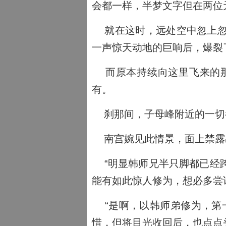
会都一样，半梦文字但在两位
就在这时，远处空中忽上忽
一声惊天动地的巨响后，爆裂
而原本持续向这里飞来的那
有。
刹那间，子母峰附近的一切
南宫婉见此情景，面上禁露
“明显韩师兄半只脚都已经跨
能有如此惊人修为，想必多尝
“是啊，以韩师弟修为，第一
惜，但将目光收回后，也点点