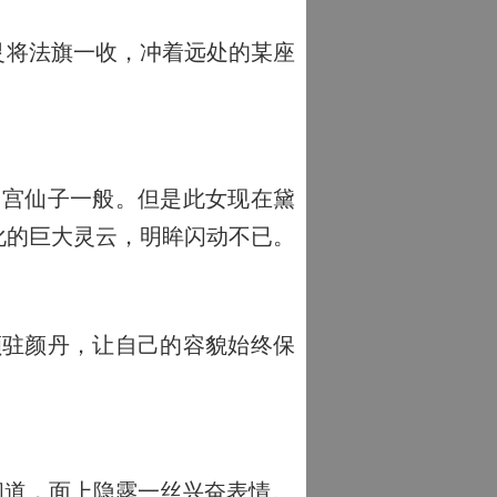
灵将法旗一收，冲着远处的某座
。
宫仙子一般。但是此女现在黛
化的巨大灵云，明眸闪动不已。
驻颜丹，让自己的容貌始终保
问道，面上隐露一丝兴奋表情。