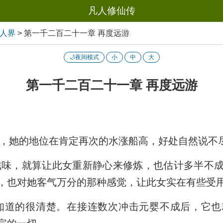
凡人修仙传
横人界
>
第一千二百二十一章 再度远游
🌙夜间模式
小
中
大
第一千二百二十一章 再度远游
，她的地位在肯定再次的水涨船高，好处自然说不
味，就算让此女重新静心来修炼，也估计多半不成
，也对她客气万分的那种感觉，让此女实在有些受
道的很清楚。在接连数次冲击元婴不成后，它也