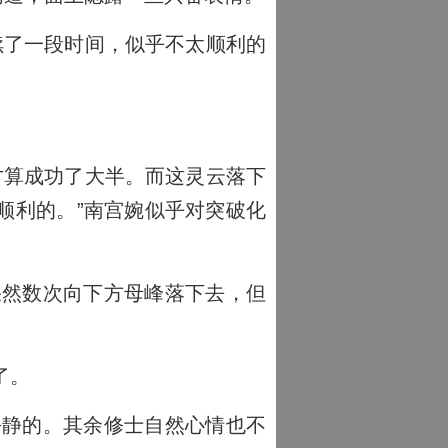
续了一段时间，似乎不太顺利的
才算成功了大半。而这灵云落下
顺利的。”南宫婉似乎对突破化
然数次向下方母峰落下去，但
了。
静的。其余修士自然心情也不